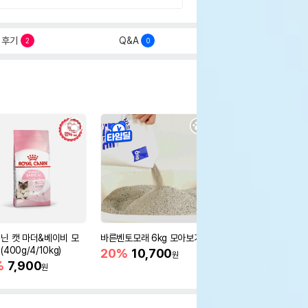
후기
Q&A
2
0
닌 캣 마더&베이비 모
바른벤토모래 6kg 모아보기
로얄캐닌 캣 인도어 4k
400g/4/10kg)
새 감소
20%
10,700
원
%
7,900
16%
55,000
원
원