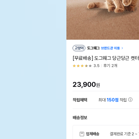
고양이
도그웨그
브랜드관 이동
[무료배송] 도그웨그 당근당근 캣
3.5
후기 2개
23,900
원
적립혜택
최대
150점
적립
배송정보
업체배송
결제완료 기준 2 ~