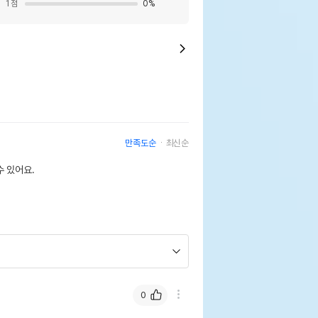
1
점
0
%
만족도순
최신순
 있어요.
0