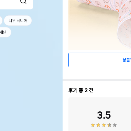
나우 시니어
캐닌
상품
후기 총
2
건
3.5