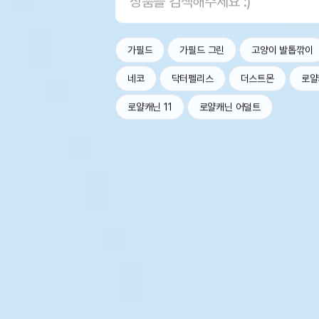
가필드
가필드 그린
고양이 발톱깎이
네코
닥터펠리스
더스트몬
로얄
로얄캐닌 11
로얄캐닌 어덜트