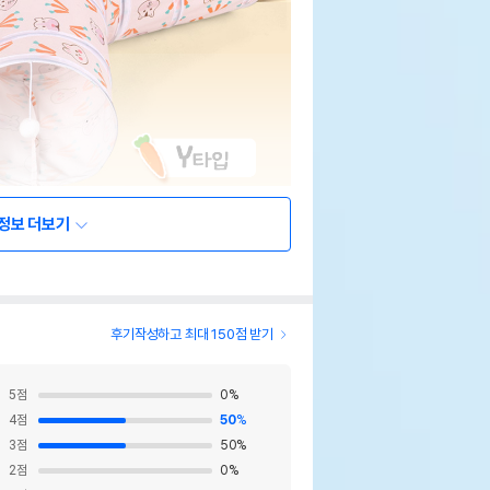
정보 더보기
후기작성하고 최대 150점 받기
5
점
0
%
4
점
50
%
3
점
50
%
2
점
0
%