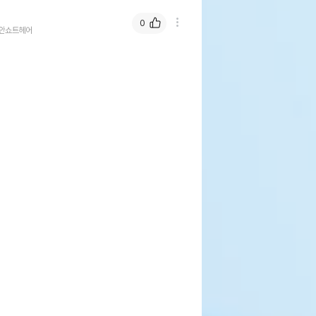
0
안쇼트헤어