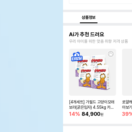
상품정보
Ai가 추천 드려요
우리 아이를 위한 맞춤 취향 저격 상품
[4개세트] 가필드 고양이모래
로얄캐
보라(굵은입자) 4.55kg 카사
아보기(
바모래
14%
84,900
39
원