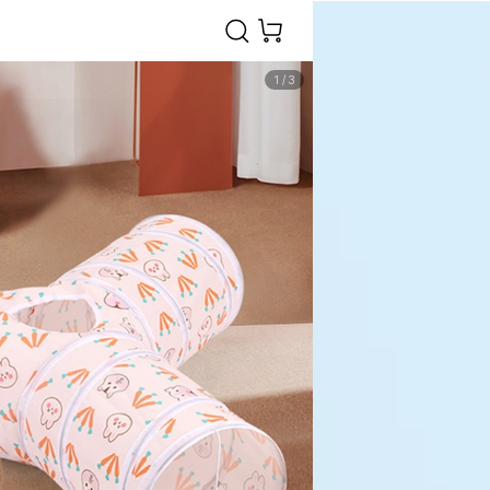
1
/
3