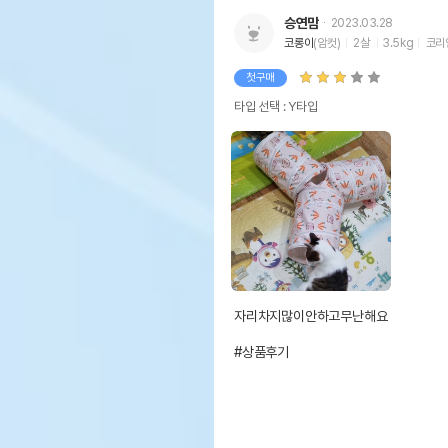
승연맘
2023.03.28
코롱이
(암컷)
2살
3.5kg
코리
첫구매
타입 선택 : Y타입
자리차지많이안하고무난해요

#상품후기