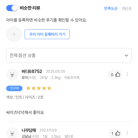
비슷한 리뷰
만족도순
최신순
아이를 등록하면 비슷한 후기를 확인할 수 있어요.
우리 아이 등록하러 가기
버디68752
2025.06.05
0
로이
(수컷)
20살
2.3kg
비숑프리제
첫구매
색상 : 민트 / 사이즈 : 2호
싸이즈넉넉해서 좋아요   
나무담해
2023.11.09
1
김달님
(수컷)
1살
2.5kg
말티푸