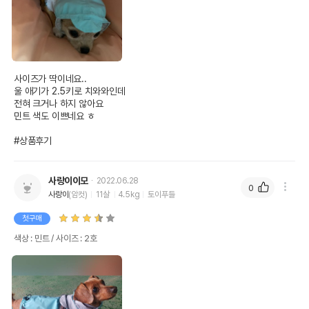
사이즈가 딱이네요..

울 애기가 2.5키로 치와와인데 

전혀 크거나 하지 않아요 

민트 색도 이쁘네요 ㅎ

#상품후기
사랑이이모
2022.06.28
0
사랑이
(암컷)
11살
4.5kg
토이푸들
첫구매
색상 : 민트 / 사이즈 : 2호