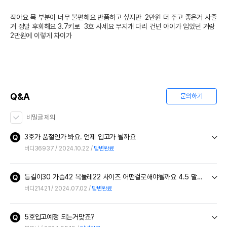
작아요 목 부분이 너무 불편해요 반품하고 싶지만  2만원 더 주고 좋은거 사줄
거 정말 후회해요 3.7키로  3호 사세요 무지개 다리 건넌 아이가 입었던 거랑 
2만원에 이렇게 차이가
Q&A
문의하기
비밀글 제외
3호가 품절인가 봐요. 언제 입고가 될까요
버디36937
2024.10.22
답변완료
등길이30 가슴42 목둘레22 사이즈 어떤걸로해야될까요 4.5 말티입니다 엉덩이젖는건 싫은데ㅜㅠ 등길이가 30이라 어떤걸구매해야될까요
버디21421
2024.07.02
답변완료
5호입고예정 되는거맞죠?