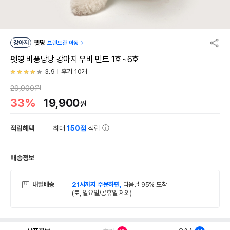
강아지
펫띵
브랜드관 이동
펫띵 비풍당당 강아지 우비 민트 1호~6호
3.9
후기 10개
29,900원
33%
19,900
원
적립혜택
최대
150점
적립
배송정보
내일배송
21시까지 주문하면,
다음날 95% 도착
(토, 일요일/공휴일 제외)