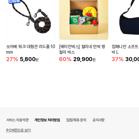
쏘아베 워크 대형견 리드줄 10
[베이컨박스] 절미네 민박 짱
컴패니언 소프트
mm
절미 박스
비 L
27%
5,800
60%
29,900
37%
30,0
원
원
서비스 이용약관
개인정보 처리방침
입점/제휴 문의
공지사항
PC버전으로 보기