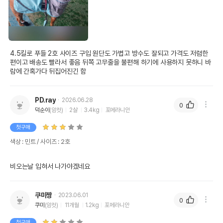
4.5킬로 푸들 2호 사이즈 구입 원단도 가볍고 방수도 잘되고 가격도 저렴한 
편이고 배송도 빨라서 좋음 뒤쪽 고무줄을 불편해 하기에 사용하지 못하니 바
람에 간혹가다 뒤집어진긴 함
PD.ray
2026.06.28
0
덕순이
(암컷)
2살
3.4kg
포메라니안
첫구매
색상 : 민트 / 사이즈 : 2호
비오는날 입혀서 나가야겠네요
쿠미짱
2023.06.01
0
쿠미
(암컷)
11개월
1.2kg
포메라니안
첫구매