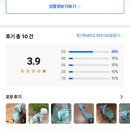
상품정보 더보기
후기 총
10
건
후기작성하고 최대 150점 받기
5
점
60
%
3.9
4
점
10
%
3
점
10
%
2
점
10
%
1
점
10
%
포토 후기
2
2