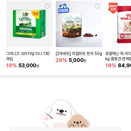
그리니즈 오리지널 티니 130
[2개세트] 리얼트릿 한우 50g
로얄캐닌 독 미디
개입
kg 중형견 면역
28%
5,000
원
18%
53,000
18%
84,9
원