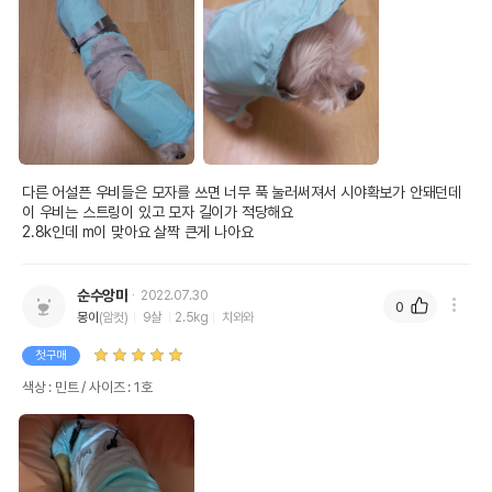
다른 어설픈 우비들은 모자를 쓰면 너무 푹 눌러써져서 시야확보가 안돼던데

이 우비는 스트링이 있고 모자 길이가 적당해요

순수앙마
2022.07.30
0
몽이
(암컷)
9살
2.5kg
치와와
첫구매
색상 : 민트 / 사이즈 : 1호