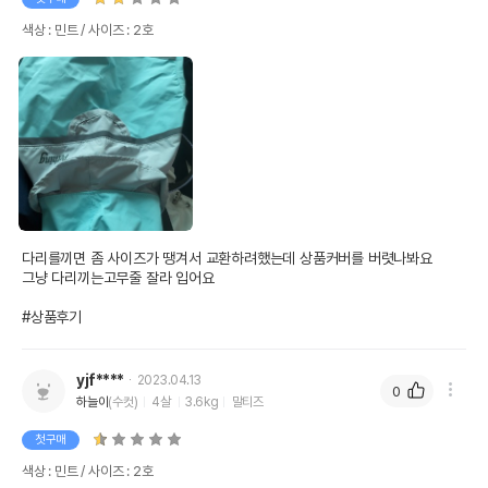
색상 : 민트 / 사이즈 : 2호
다리를끼면 좀 사이즈가 땡겨서 교환하려했는데 상품커버를 버렷나봐요 

그냥 다리끼는고무줄 잘라 입어요 

#상품후기
yjf****
2023.04.13
0
하늘이
(수컷)
4살
3.6kg
말티즈
첫구매
색상 : 민트 / 사이즈 : 2호