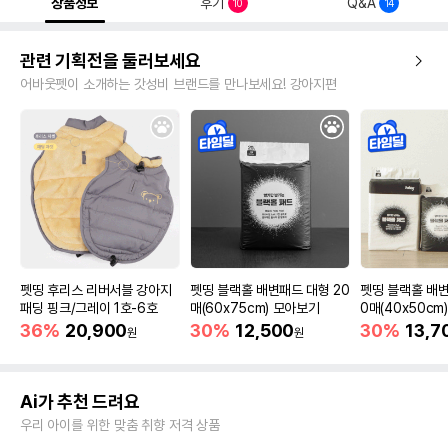
상품정보
후기
Q&A
10
14
관련 기획전을 둘러보세요
어바웃펫이 소개하는 갓성비 브랜드를 만나보세요! 강아지편
펫띵 후리스 리버서블 강아지
펫띵 블랙홀 배변패드 대형 20
펫띵 블랙홀 배변
패딩 핑크/그레이 1호-6호
매(60x75cm) 모아보기
0매(40x50cm
36%
20,900
30%
12,500
30%
13,7
원
원
Ai가 추천 드려요
우리 아이를 위한 맞춤 취향 저격 상품