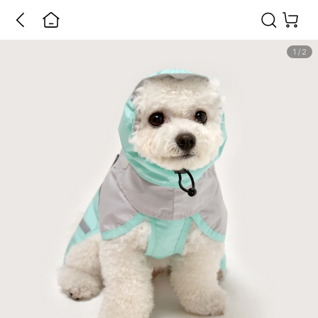
1
/
2