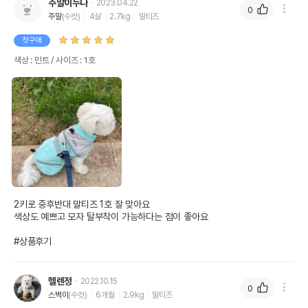
주말이누나
2023.04.22
0
주말
(수컷)
4살
2.7kg
말티즈
첫구매
색상 : 민트 / 사이즈 : 1호
2키로 중후반대 말티즈 1호 잘 맞아요

색상도 예쁘고 모자 탈부착이 가능하다는 점이 좋아요

#상품후기
헬렌정
2022.10.15
0
스벅이
(수컷)
6개월
2.9kg
말티즈