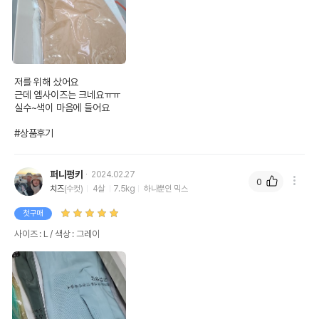
저를 위해 샀어요

근데 엠사이즈는 크네요ㅠㅠ

실수~색이 마음에 들어요

#상품후기
퍼니펑키
2024.02.27
0
치즈
(수컷)
4살
7.5kg
하나뿐인 믹스
첫구매
사이즈 : L / 색상 : 그레이