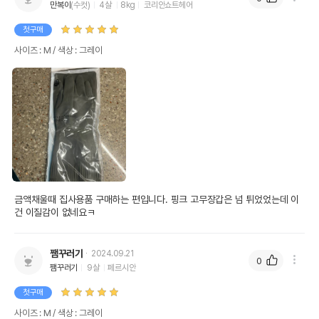
만복이
(수컷)
4살
8kg
코리안쇼트헤어
첫구매
사이즈 : M / 색상 : 그레이
금액채울때 집사용품 구매하는 편입니다. 핑크 고무장갑은 넘 튀었었는데 이
건 이질감이 없네요ㅋ
쨈꾸러기
2024.09.21
0
쨈꾸러기
9살
페르시안
첫구매
사이즈 : M / 색상 : 그레이