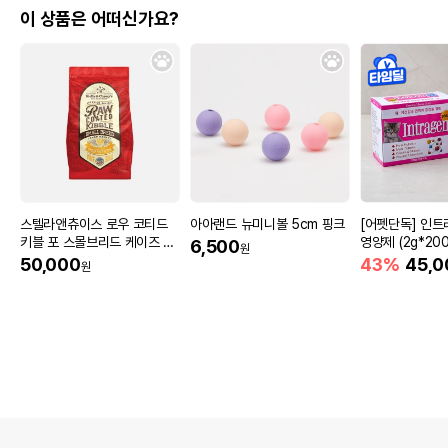
이 상품은 어떠신가요?
스텔라앤츄이스 로우 코티드
아아랜드 뉴미니볼 5cm 핑크
[어펫단독] 인트
키블 포 스몰브리드 케이즈 프
영양제 (2g*200
6,500
원
리 치킨 1.6kg
50,000
43%
45,0
원