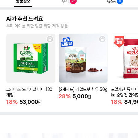
상품정보
후기
Q&A
42
0
Ai가 추천 드려요
우리 아이를 위한 맞춤 취향 저격 상품
그리니즈 오리지널 티니 130
[2개세트] 리얼트릿 한우 50g
로얄캐닌 독 미디
개입
kg 중형견 면역
28%
5,000
원
18%
53,000
18%
84,9
원