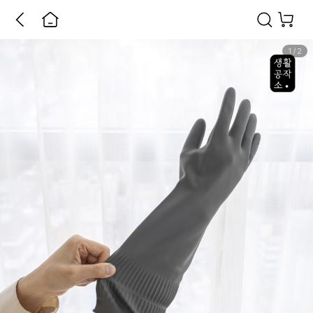
1
/
2