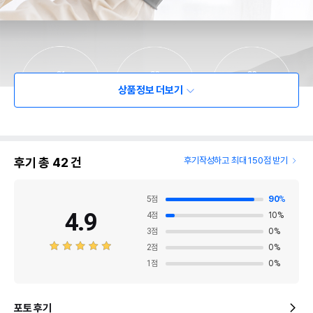
상품정보 더보기
후기 총
42
건
후기작성하고 최대 150점 받기
5
점
90
%
4.9
4
점
10
%
3
점
0
%
2
점
0
%
1
점
0
%
포토 후기