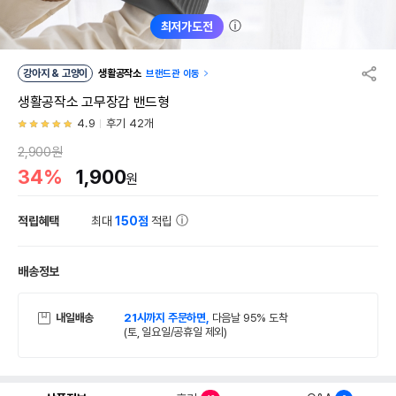
ⓘ
최저가도전
강아지 & 고양이
생활공작소
브랜드관 이동
생활공작소 고무장갑 밴드형
4.9
후기 42개
2,900원
34%
1,900
원
적립혜택
최대
150점
적립
배송정보
내일배송
21시까지 주문하면,
다음날 95% 도착
(토, 일요일/공휴일 제외)