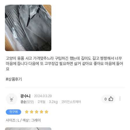
고양이 용품 사고 가격맞추느라 구입하긴 했는데 길이도 길고 짱짱해서 너무 
마음에 듭니다 다음에 또 고무장갑 필요하면 살거 같아요 좋아요 마음에 들어
요

#상품후기
광수니
2024.03.29
0
광순
(암컷)
2개월
3.2kg
코리안쇼트헤어
첫구매
사이즈 : L / 색상 : 그레이