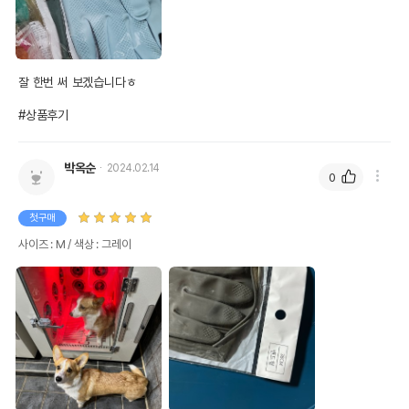
잘 한번 써 보겠습니다ㅎ

#상품후기
박옥순
2024.02.14
0
첫구매
사이즈 : M / 색상 : 그레이