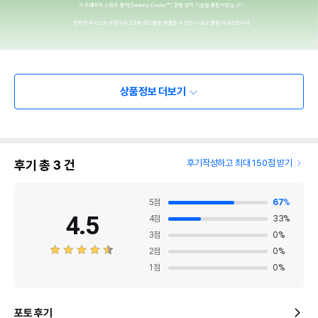
상품정보 더보기
후기 총
3
건
후기작성하고 최대 150점 받기
5
점
67
%
4.5
4
점
33
%
3
점
0
%
2
점
0
%
1
점
0
%
포토 후기