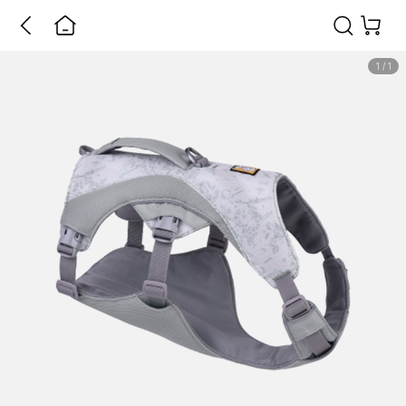
1
/
1