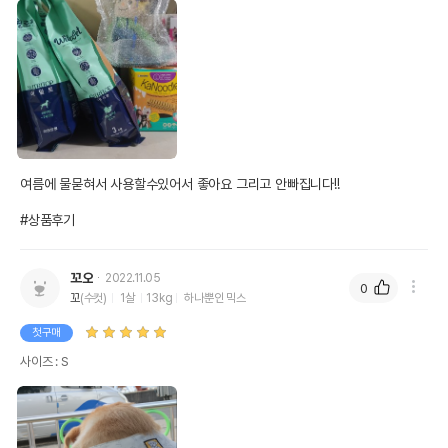
여름에 물묻혀서 사용할수있어서 좋아요 그리고 안빠집니다!!

#상품후기
꼬오
2022.11.05
0
꼬
(수컷)
1살
13kg
하나뿐인 믹스
첫구매
사이즈 : S