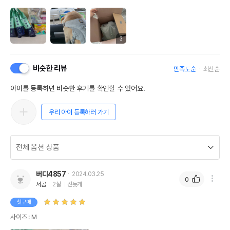
3
비슷한 리뷰
만족도순
최신순
아이를 등록하면 비슷한 후기를 확인할 수 있어요.
우리 아이 등록하러 가기
버디4857
2024.03.25
0
서곰
2살
진돗개
첫구매
사이즈 : M