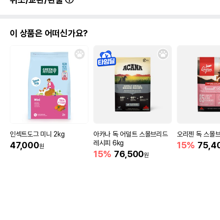
이 상품은 어떠신가요?
인섹트도그 미니 2kg
아카나 독 어덜트 스몰브리드
오리젠 독 스몰브
레시피 6kg
47,000
15%
75,4
원
15%
76,500
원