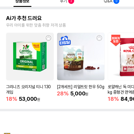
상품정보
후기
Q&A
3
0
Ai가 추천 드려요
우리 아이를 위한 맞춤 취향 저격 상품
그리니즈 오리지널 티니 130
[2개세트] 리얼트릿 한우 50g
로얄캐닌 독 미디
개입
kg 중형견 면역
28%
5,000
원
18%
53,000
18%
84,9
원