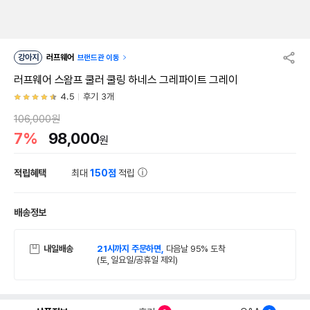
강아지
러프웨어
브랜드관 이동
러프웨어 스왐프 쿨러 쿨링 하네스 그레파이트 그레이
4.5
후기 3개
106,000원
7%
98,000
원
적립혜택
최대
150점
적립
배송정보
내일배송
21시까지 주문하면,
다음날 95% 도착
(토, 일요일/공휴일 제외)