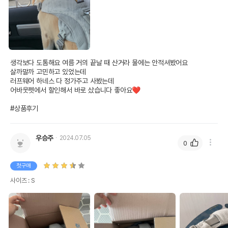
생각보다 도톰해요 여름 거의 끝날 때 산거라 물에는 안적셔봤어요

살까말까 고민하고 있었는데 

러프웨어 하네스 다 정가주고 사봤는데

어바웃펫에서 할인해서 바로 샀습니다 좋아요❤️

#상품후기
우승주
2024.07.05
0
첫구매
사이즈 : S