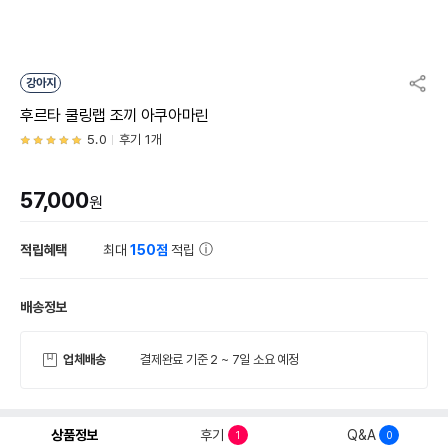
강아지
후르타 쿨링랩 조끼 아쿠아마린
5.0
후기 1개
57,000
원
적립혜택
최대
150점
적립
배송정보
업체배송
결제완료 기준 2 ~ 7일 소요 예정
상품정보
후기
Q&A
1
0