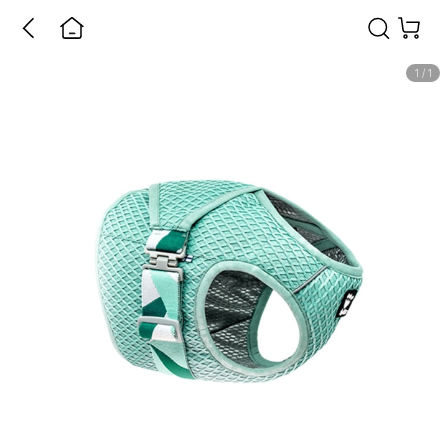
1
/
1