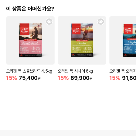
이 상품은 어떠신가요?
오리젠 독 스몰브리드 4.5kg
오리젠 독 시니어 6kg
오리젠 독 오리지
15%
75,400
15%
89,900
15%
91,8
원
원