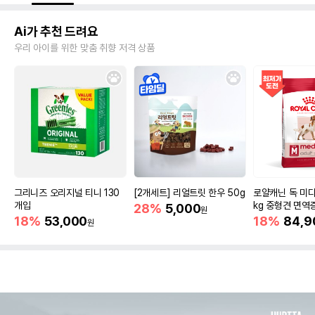
Ai가 추천 드려요
우리 아이를 위한 맞춤 취향 저격 상품
그리니즈 오리지널 티니 130
[2개세트] 리얼트릿 한우 50g
로얄캐닌 독 미디
개입
kg 중형견 면역
28%
5,000
원
18%
53,000
18%
84,9
원