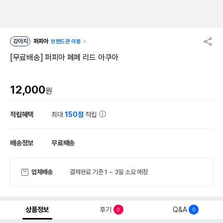
강아지
퍼피아
브랜드관 이동
[무료배송] 퍼피아 페페 리드 아쿠아
12,000
원
적립혜택
최대
150점
적립
배송정보
무료배송
업체배송
결제완료 기준 1 ~ 3일 소요 예정
상품정보
후기
Q&A
0
0