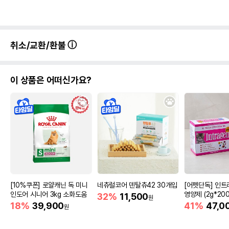
취소/교환/환불
이 상품은 어떠신가요?
[10%쿠폰] 로얄캐닌 독 미니
네츄럴코어 덴탈츄42 30개입
[어펫단독] 인트
인도어 시니어 3kg 소화도움
영양제 (2g*200
32%
11,500
원
18%
39,900
41%
47,0
원