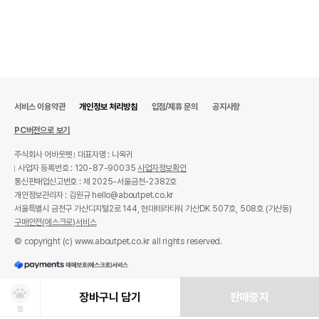
서비스 이용약관
개인정보 처리방침
입점/제휴 문의
공지사항
PC버전으로 보기
주식회사 어바웃펫
대표자명 : 나옥귀
사업자 등록번호 : 120-87-90035
사업자정보확인
통신판매업신고번호 : 제 2025-서울금천-2382호
개인정보관리자 : 김원규 hello@aboutpet.co.kr
서울특별시 금천구 가산디지털2로 144, 현대테라타워 가산DK 507호, 508호 (가산동)
구매안전(에스크로)서비스
© copyright (c) www.aboutpet.co.kr all rights reserved.
장바구니 담기
판매중지
찜