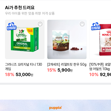
Ai가 추천 드려요
우리 아이를 위한 맞춤 취향 저격 상품
그리니즈 오리지널 티니 130
[2개세트] 리얼트릿 한우 50g
[10%쿠폰] 로
개입
엄 어덜트 10kg
15%
5,900
원
증진
18%
53,000
10%
92,9
원