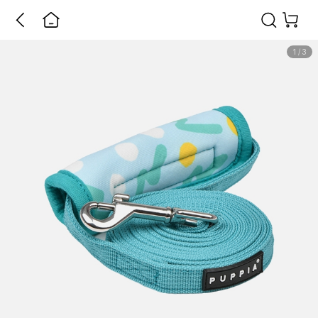
1
/
3