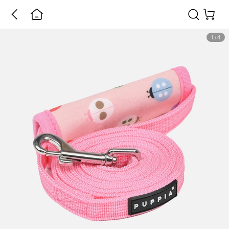
1
/
4