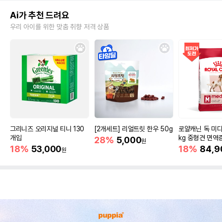
Ai가 추천 드려요
우리 아이를 위한 맞춤 취향 저격 상품
그리니즈 오리지널 티니 130
[2개세트] 리얼트릿 한우 50g
로얄캐닌 독 미디
개입
kg 중형견 면역
28%
5,000
원
18%
53,000
18%
84,9
원