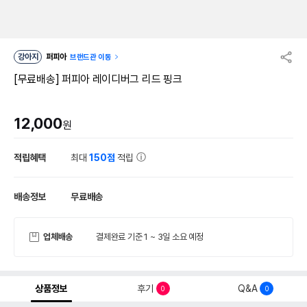
강아지
퍼피아
브랜드관 이동
[무료배송] 퍼피아 레이디버그 리드 핑크
12,000
원
적립혜택
최대
150점
적립
배송정보
무료배송
업체배송
결제완료 기준 1 ~ 3일 소요 예정
상품정보
후기
Q&A
0
0