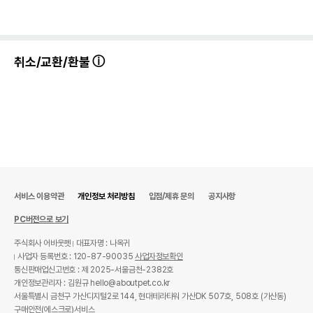
취소/교환/환불
서비스 이용약관
개인정보 처리방침
입점/제휴 문의
공지사항
PC버전으로 보기
주식회사 어바웃펫
대표자명 : 나옥귀
사업자 등록번호 : 120-87-90035
사업자정보확인
통신판매업신고번호 : 제 2025-서울금천-2382호
개인정보관리자 : 김원규 hello@aboutpet.co.kr
서울특별시 금천구 가산디지털2로 144, 현대테라타워 가산DK 507호, 508호 (가산동)
구매안전(에스크로)서비스