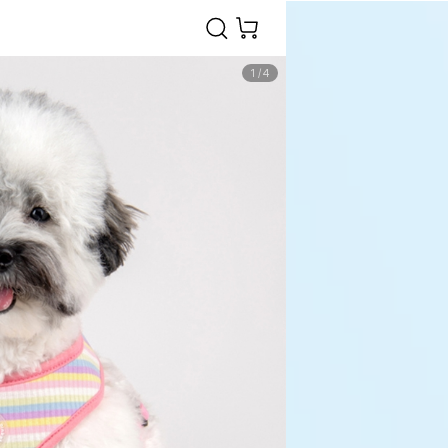
1
/
4