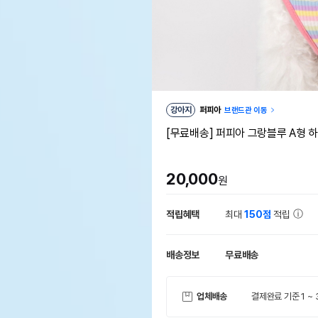
강아지
퍼피아
브랜드관 이동
[무료배송] 퍼피아 그랑블루 A형 
20,000
원
적립혜택
최대
150점
적립
배송정보
무료배송
업체배송
결제완료 기준 1 ~