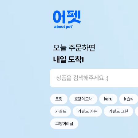
오늘 주문하면
내일 도착!
트릿
호랑이모래
karu
k습식
가칠드
가필드 가는
가필드 그린
고양이레날