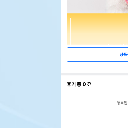
상품
후기 총
0
건
등록된