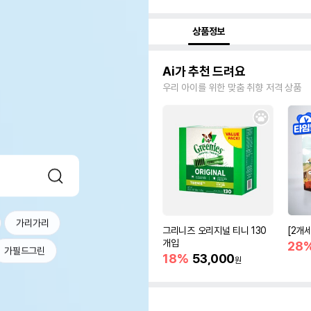
상품정보
Ai가 추천 드려요
우리 아이를 위한 맞춤 취향 저격 상품
가리가리
그리니즈 오리지널 티니 130
[2개
개입
28
가필드그린
18%
53,000
원