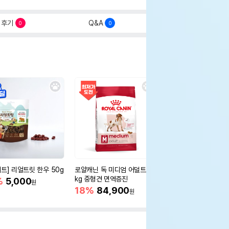
후기
Q&A
0
0
세트] 리얼트릿 한우 50g
로얄캐닌 독 미디엄 어덜트 10
오리젠 독 스몰브리드 4
kg 중형견 면역증진
%
5,000
15%
75,400
원
원
18%
84,900
원