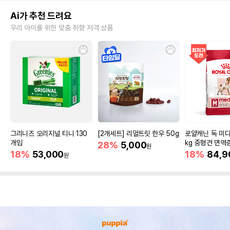
Ai가 추천 드려요
우리 아이를 위한 맞춤 취향 저격 상품
그리니즈 오리지널 티니 130
[2개세트] 리얼트릿 한우 50g
로얄캐닌 독 미디
개입
kg 중형견 면역
28%
5,000
원
18%
53,000
18%
84,9
원