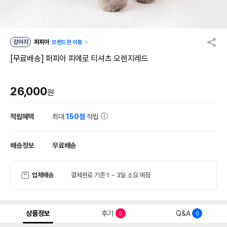
강아지
퍼피아
브랜드관 이동
[무료배송] 퍼피아 피에로 티셔츠 오렌지레드
26,000
원
적립혜택
최대
150점
적립
배송정보
무료배송
업체배송
결제완료 기준 1 ~ 3일 소요 예정
상품정보
후기
Q&A
0
0