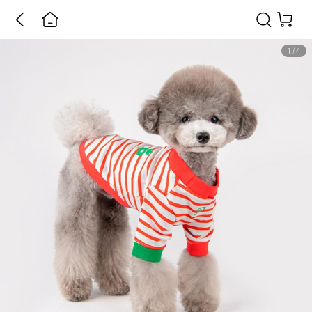
1
/
4