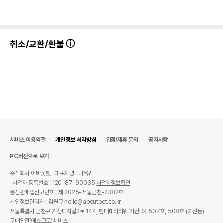
취소/교환/환불
서비스 이용약관
개인정보 처리방침
입점/제휴 문의
공지사항
PC버전으로 보기
주식회사 어바웃펫
대표자명 : 나옥귀
사업자 등록번호 : 120-87-90035
사업자정보확인
통신판매업신고번호 : 제 2025-서울금천-2382호
개인정보관리자 : 김원규 hello@aboutpet.co.kr
서울특별시 금천구 가산디지털2로 144, 현대테라타워 가산DK 507호, 508호 (가산동)
구매안전(에스크로)서비스