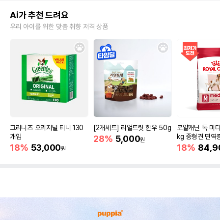
Ai가 추천 드려요
우리 아이를 위한 맞춤 취향 저격 상품
그리니즈 오리지널 티니 130
[2개세트] 리얼트릿 한우 50g
로얄캐닌 독 미디
개입
kg 중형견 면역
28%
5,000
원
18%
53,000
18%
84,9
원