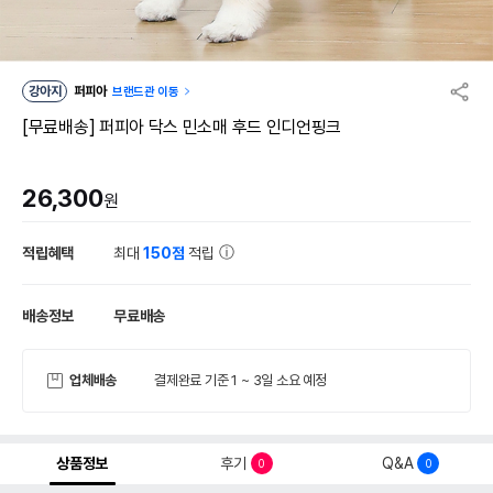
강아지
퍼피아
브랜드관 이동
[무료배송] 퍼피아 닥스 민소매 후드 인디언핑크
26,300
원
적립혜택
최대
150점
적립
배송정보
무료배송
업체배송
결제완료 기준 1 ~ 3일 소요 예정
상품정보
후기
Q&A
0
0