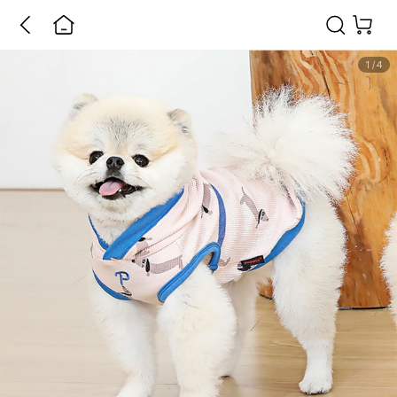
1
/
4