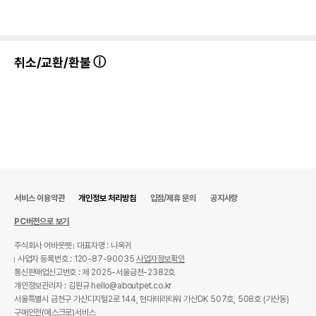
취소/교환/환불
서비스 이용약관
개인정보 처리방침
입점/제휴 문의
공지사항
PC버전으로 보기
주식회사 어바웃펫
대표자명 : 나옥귀
사업자 등록번호 : 120-87-90035
사업자정보확인
통신판매업신고번호 : 제 2025-서울금천-2382호
개인정보관리자 : 김원규 hello@aboutpet.co.kr
서울특별시 금천구 가산디지털2로 144, 현대테라타워 가산DK 507호, 508호 (가산동)
구매안전(에스크로)서비스