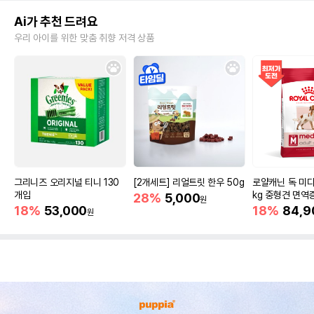
Ai가 추천 드려요
우리 아이를 위한 맞춤 취향 저격 상품
그리니즈 오리지널 티니 130
[2개세트] 리얼트릿 한우 50g
로얄캐닌 독 미디
개입
kg 중형견 면역
28%
5,000
원
18%
53,000
18%
84,9
원