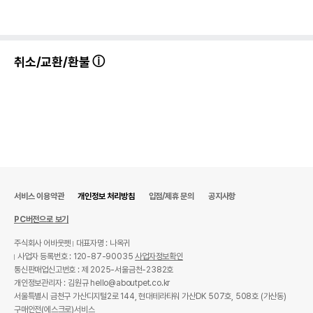
취소/교환/환불
서비스 이용약관
개인정보 처리방침
입점/제휴 문의
공지사항
PC버전으로 보기
주식회사 어바웃펫
대표자명 : 나옥귀
사업자 등록번호 : 120-87-90035
사업자정보확인
통신판매업신고번호 : 제 2025-서울금천-2382호
개인정보관리자 : 김원규 hello@aboutpet.co.kr
서울특별시 금천구 가산디지털2로 144, 현대테라타워 가산DK 507호, 508호 (가산동)
구매안전(에스크로)서비스