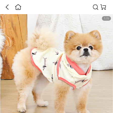
1
/
5