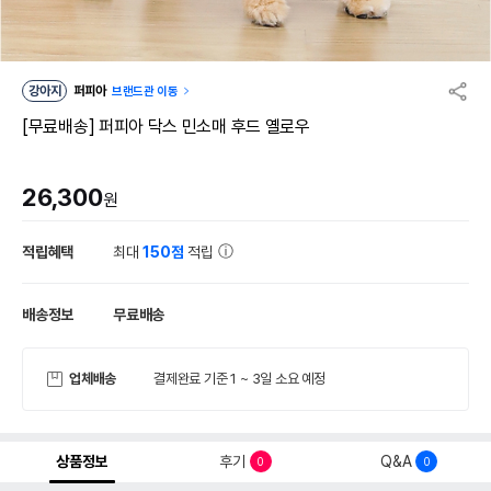
강아지
퍼피아
브랜드관 이동
[무료배송] 퍼피아 닥스 민소매 후드 옐로우
26,300
원
적립혜택
최대
150점
적립
배송정보
무료배송
업체배송
결제완료 기준 1 ~ 3일 소요 예정
상품정보
후기
Q&A
0
0