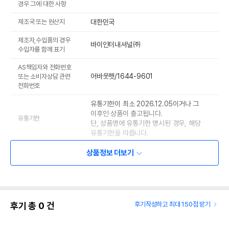
경우 그에 대한 사항
제조국 또는 원산지
대한민국
제조자,수입품의 경우
바이인터내셔널㈜
수입자를 함께 표기
AS책임자와 전화번호
어바웃펫/1644-9601
또는 소비자상담 관련
전화번호
유통기한이 최소 2026.12.05이거나 그
이후인 상품이 출고됩니다.
유통기한
단, 상품명에 유통기한 명시된 경우, 해당
유통기한을 따릅니다.
상품정보 더보기
후기 총
0
건
후기작성하고 최대 150점 받기