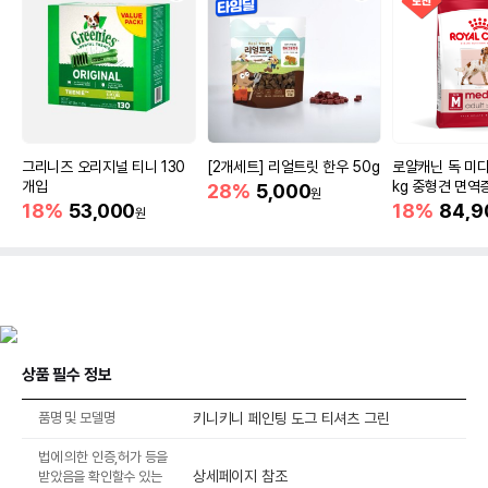
그리니즈 오리지널 티니 130
[2개세트] 리얼트릿 한우 50g
로얄캐닌 독 미디
개입
kg 중형견 면역
28%
5,000
원
18%
53,000
18%
84,9
원
상품 필수 정보
품명 및 모델명
키니키니 페인팅 도그 티셔츠 그린
법에 의한 인증,허가 등을
상세페이지 참조
받았음을 확인할수 있는