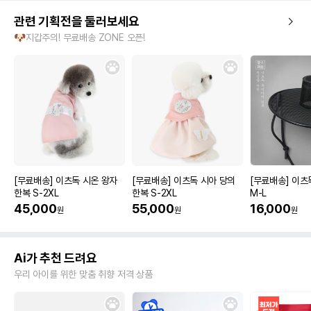
관련 기획전을 둘러보세요
🐶지갑주의! 무료배송 ZONE 오픈!
[무료배송] 이츠독 시온 왕자
[무료배송] 이츠독 시아 당의
[무료배송] 이츠
한복 S-2XL
한복 S-2XL
M-L
45,000
55,000
16,000
원
원
원
Ai가 추천 드려요
우리 아이를 위한 맞춤 취향 저격 상품