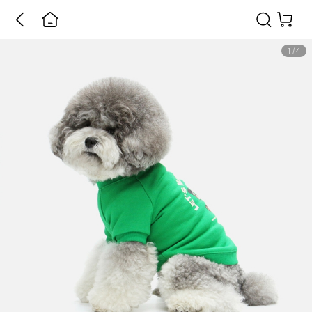
1
/
4