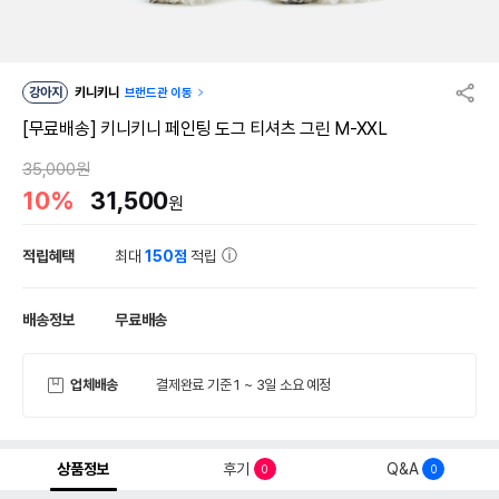
강아지
키니키니
브랜드관 이동
[무료배송] 키니키니 페인팅 도그 티셔츠 그린 M-XXL
35,000원
10%
31,500
원
적립혜택
최대
150점
적립
배송정보
무료배송
업체배송
결제완료 기준 1 ~ 3일 소요 예정
상품정보
후기
Q&A
0
0