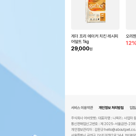
게더 프리 에이커 치킨 레시피
오리젠
어덜트 1kg
12
29,000
원
서비스 이용약관
개인정보 처리방침
입점
주식회사 어바웃펫
대표자명 : 나옥귀
사업자 등
통신판매업신고번호 : 제 2025-서울금천-238
개인정보관리자 : 김원규 hello@aboutpet.co.
서울특별시 금천구 가산디지털2로 144, 현대테라