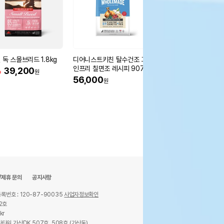
 독 스몰브리드 1.8kg
디어니스트키친 탈수건조 그레
네츄럴코어 독 미트스틱
인프리 칠면조 레시피 907g
20개입
%
39,200
원
56,000
25%
9,700
원
원
/제휴 문의
공지사항
록번호 : 120-87-90035
사업자정보확인
2호
kr
타워 가산DK 507호, 508호 (가산동)