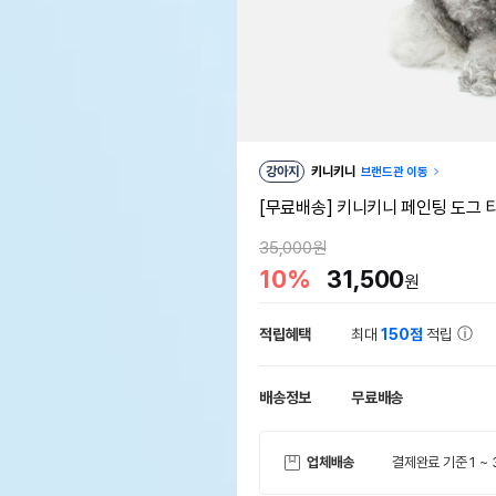
강아지
키니키니
브랜드관 이동
[무료배송] 키니키니 페인팅 도그 티
35,000원
10%
31,500
원
적립혜택
최대
150점
적립
배송정보
무료배송
업체배송
결제완료 기준 1 ~