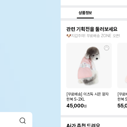
상품정보
관련 기획전을 둘러보세요
🐶지갑주의! 무료배송 ZONE 오픈!
[무료배송] 이츠독 시온 왕자
[무료
한복 S-2XL
한복 S
45,000
55,
원
Ai가 추천 드려요