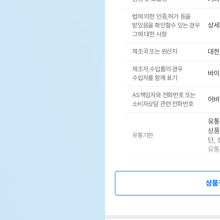
법에 의한 인증,허가 등을
상세
받았음을 확인할수 있는 경우
그에 대한 사항
제조국 또는 원산지
대한
제조자,수입품의 경우
바이
수입자를 함께 표기
AS책임자와 전화번호 또는
어바
소비자상담 관련 전화번호
유통
상품
유통기한
단,
유통
상품