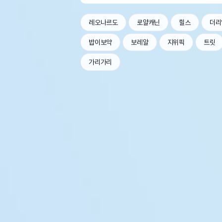
레오나르도
로얄캐닌
힐스
더리
밥이보약
보레알
지위픽
트릿
가리가리