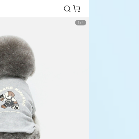
1
/
4