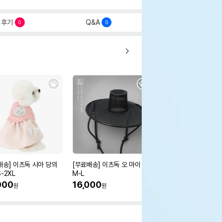
후기
Q&A
0
0
배송] 이츠독 시아 당의
[무료배송] 이츠독 오 마이 갓
[무료배송] 이츠독 몽뚜
-2XL
M-L
즈 아노락 점퍼
000
16,000
38,000
원
원
원