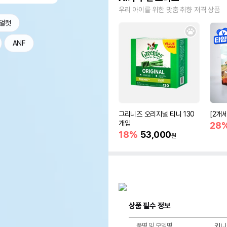
우리 아이를 위한 맞춤 취향 저격 상품
얼캣
ANF
그리니즈 오리지널 티니 130
[2개
개입
28
18%
53,000
원
상품 필수 정보
품명 및 모델명
키니