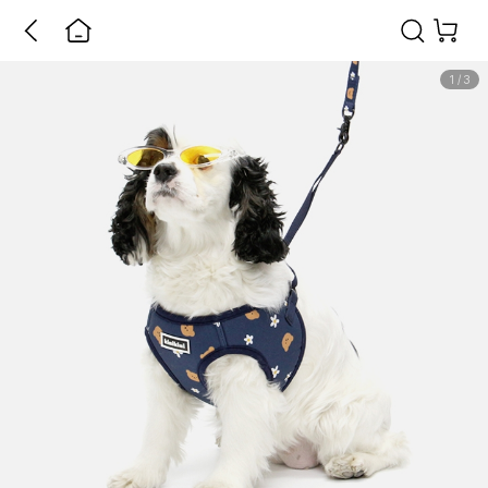
1
/
3