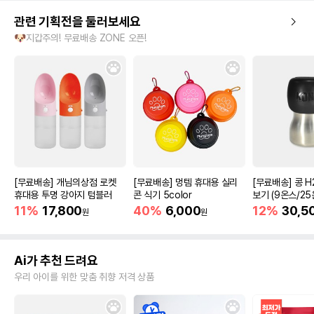
관련 기획전을 둘러보세요
🐶지갑주의! 무료배송 ZONE 오픈!
[무료배송] 개님의상점 로켓
[무료배송] 멍템 휴대용 실리
[무료배송] 콩 H
휴대용 투명 강아지 텀블러
콘 식기 5color
보기 (9온스/25
11%
17,800
40%
6,000
12%
30,5
원
원
Ai가 추천 드려요
우리 아이를 위한 맞춤 취향 저격 상품