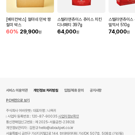
[베이컨박스] 절미네 민박 짱
스텔라앤츄이스 츄이스 치킨
스텔라앤츄이스 
절미 박스
디너패티 397g
밀믹서 510g
60%
29,900
64,000
74,000
원
원
원
서비스 이용약관
개인정보 처리방침
입점/제휴 문의
공지사항
PC버전으로 보기
주식회사 어바웃펫
대표자명 : 나옥귀
사업자 등록번호 : 120-87-90035
사업자정보확인
통신판매업신고번호 : 제 2025-서울금천-2382호
개인정보관리자 : 김원규 hello@aboutpet.co.kr
서울특별시 금천구 가산디지털2로 144, 현대테라타워 가산DK 507호, 508호 (가산동)