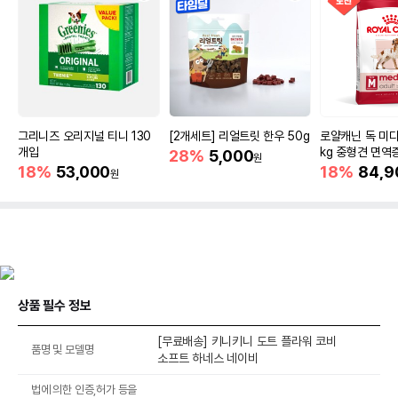
그리니즈 오리지널 티니 130
[2개세트] 리얼트릿 한우 50g
로얄캐닌 독 미디
개입
kg 중형견 면역
28%
5,000
원
18%
53,000
18%
84,9
원
상품 필수 정보
[무료배송] 키니키니 도트 플라워 코비
품명 및 모델명
소프트 하네스 네이비
법에 의한 인증,허가 등을