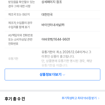
상세페이지 참조
받았음을 확인할수 있는
경우 그에 대한 사항
제조국 또는 원산지
대한민국
제조자,수입품의 경우
바이인터내셔널㈜
수입자를 함께 표기
AS책임자와 전화번호
어바웃펫/1644-9601
또는 소비자상담 관련
전화번호
유통기한이 최소 2026.12.04이거나 그
이후인 상품이 출고됩니다.
유통기한
단, 상품명에 유통기한 명시된 경우, 해당
유통기한을 따릅니다.
상품정보 더보기
후기 총
0
건
후기작성하고 최대 150점 받기