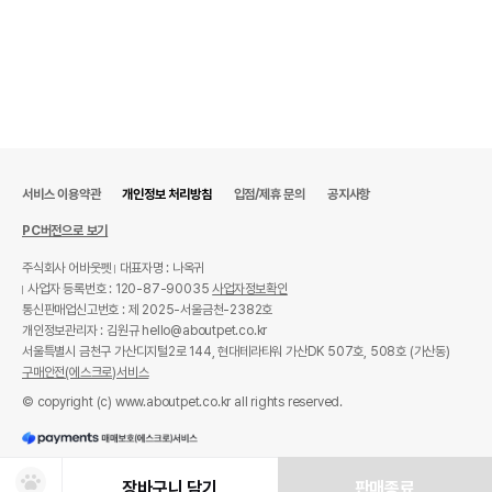
서비스 이용약관
개인정보 처리방침
입점/제휴 문의
공지사항
PC버전으로 보기
주식회사 어바웃펫
대표자명 : 나옥귀
사업자 등록번호 : 120-87-90035
사업자정보확인
통신판매업신고번호 : 제 2025-서울금천-2382호
개인정보관리자 : 김원규 hello@aboutpet.co.kr
서울특별시 금천구 가산디지털2로 144, 현대테라타워 가산DK 507호, 508호 (가산동)
구매안전(에스크로)서비스
© copyright (c) www.aboutpet.co.kr all rights reserved.
장바구니 담기
판매종료