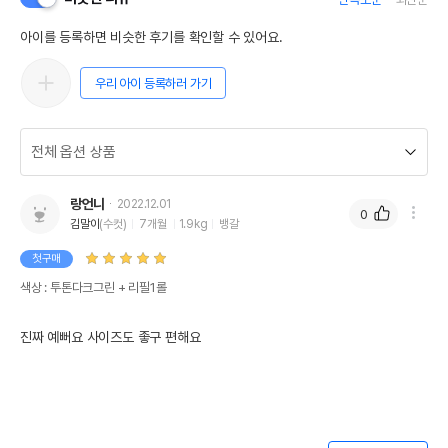
아이를 등록하면 비슷한 후기를 확인할 수 있어요.
우리 아이 등록하러 가기
랑언니
2022.12.01
0
김말이
(수컷)
7개월
1.9kg
뱅갈
첫구매
색상 : 투톤다크그린 + 리필1롤
진짜 예뻐요 사이즈도 좋구 편해요