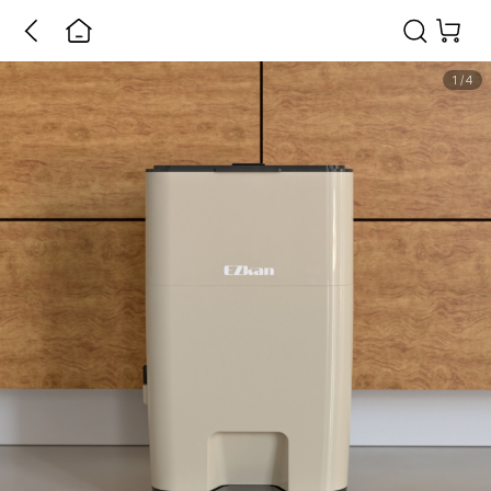
1
/
4