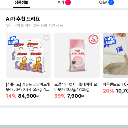
상품정보
후기
Q&A
1
0
Ai가 추천 드려요
우리 아이를 위한 맞춤 취향 저격 상품
[4개세트] 가필드 고양이모래
로얄캐닌 캣 마더&베이비 모
바른벤토모래 6
보라(굵은입자) 4.55kg 카사
아보기(400g/4/10kg)
20%
10,7
바모래
14%
84,900
39%
7,900
원
원