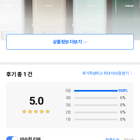
상품정보 더보기
후기 총
1
건
후기작성하고 최대 150점 받기
5
점
100
%
5.0
4
점
0
%
3
점
0
%
2
점
0
%
1
점
0
%
비슷한 리뷰
만족도순
최신순