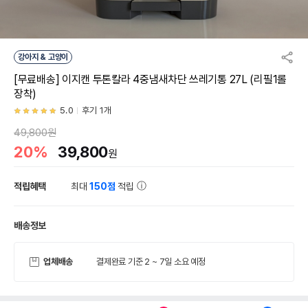
강아지 & 고양이
[무료배송] 이지캔 투톤칼라 4중냄새차단 쓰레기통 27L (리필1롤
장착)
5.0
후기 1개
49,800원
20%
39,800
원
적립혜택
최대
150점
적립
배송정보
업체배송
결제완료 기준 2 ~ 7일 소요 예정