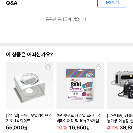
Q&A
문의하기
등록된 문의글이 없습니다.
이 상품은 어떠신가요?
[리뉴얼] 스튜디오얼라이브 식
하림펫푸드 더리얼 크리미 캣
[무료배송] 냥슬
기3 L14 화이트
버라이어티 팩 10g 25개입
동가방 이동장 슬
레이
55,000
10%
16,650
41%
39,8
원
원