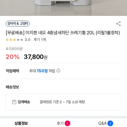
강아지 & 고양이
[무료배송] 이지캔 네오 4중냄새차단 쓰레기통 20L (리필1롤장착)
3.0
후기 1개
47,800원
20%
37,800
원
적립혜택
최대
150점
적립
배송정보
업체배송
결제완료 기준 2 ~ 7일 소요 예정
상품정보
후기
Q&A
1
0