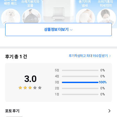
상품정보 더보기
후기 총
1
건
후기작성하고 최대 150점 받기
5
점
0
%
3.0
4
점
0
%
3
점
100
%
2
점
0
%
1
점
0
%
포토 후기