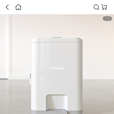
1
/
3