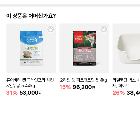
이 상품은 어떠신가요?
퓨어비타 캣 그레인프리 치킨
오리젠 캣 피트앤트림 5.4kg
리얼코팅 박스 + 
&완두콩 5.44kg
제, 화이트
15%
96,200
원
31%
53,000
26%
38,4
원