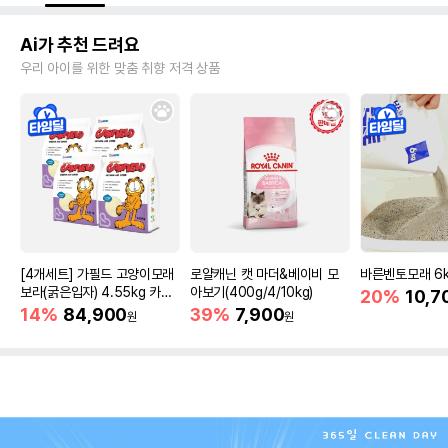
Ai가 추천 드려요
우리 아이를 위한 맞춤 취향 저격 상품
[4개세트] 가필드 고양이모래
로얄캐닌 캣 마더&베이비 모
바른벤토모래 6
보라(굵은입자) 4.55kg 카사
아보기(400g/4/10kg)
20%
10,7
바모래
14%
84,900
39%
7,900
원
원