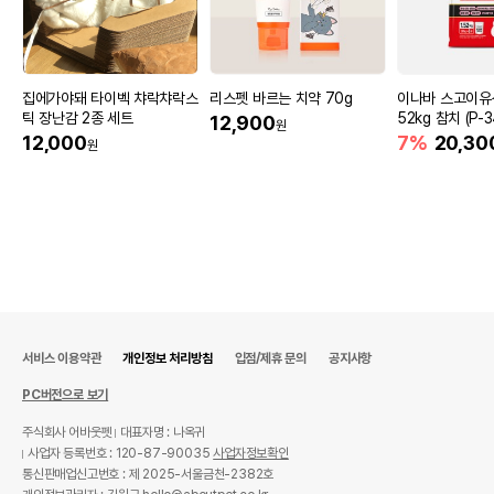
집에가야돼 타이벡 챠락챠락스
리스펫 바르는 치약 70g
이나바 스고이유산
틱 장난감 2종 세트
52kg 참치 (P-3
12,900
원
12,000
7%
20,30
원
서비스 이용약관
개인정보 처리방침
입점/제휴 문의
공지사항
PC버전으로 보기
주식회사 어바웃펫
대표자명 : 나옥귀
사업자 등록번호 : 120-87-90035
사업자정보확인
통신판매업신고번호 : 제 2025-서울금천-2382호