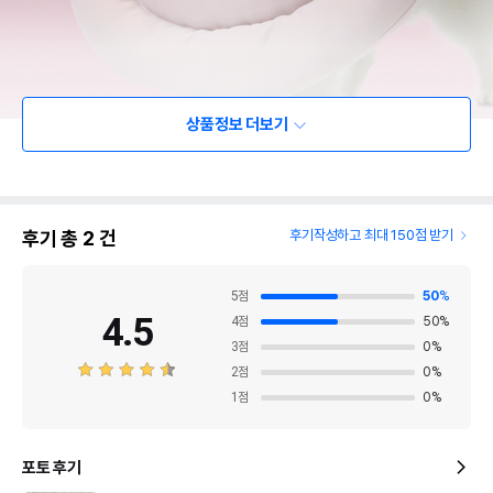
상품정보 더보기
후기 총
2
건
후기작성하고 최대 150점 받기
5
점
50
%
4.5
4
점
50
%
3
점
0
%
2
점
0
%
1
점
0
%
포토 후기