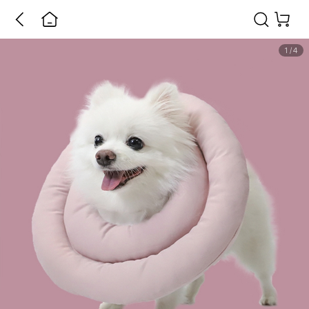
1
/
4