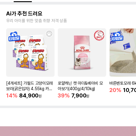
Ai가 추천 드려요
우리 아이를 위한 맞춤 취향 저격 상품
[4개세트] 가필드 고양이모래
로얄캐닌 캣 마더&베이비 모
바른벤토모래 6
보라(굵은입자) 4.55kg 카사
아보기(400g/4/10kg)
20%
10,7
바모래
14%
84,900
39%
7,900
원
원