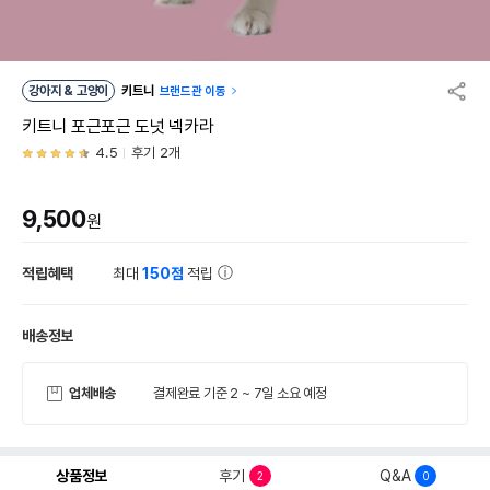
강아지 & 고양이
키트니
브랜드관 이동
키트니 포근포근 도넛 넥카라
4.5
후기 2개
9,500
원
적립혜택
최대
150점
적립
배송정보
업체배송
결제완료 기준 2 ~ 7일 소요 예정
상품정보
후기
Q&A
2
0