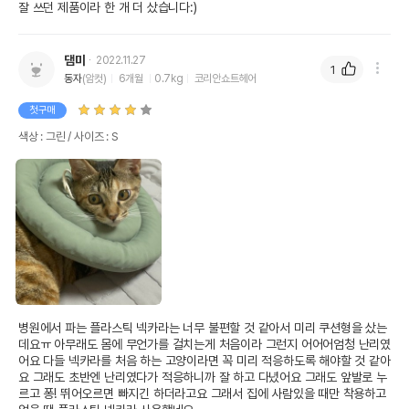
잘 쓰던 제품이라 한 개 더 샀습니다:)
댐미
2022.11.27
1
동자
(암컷)
6개월
0.7kg
코리안쇼트헤어
첫구매
색상 : 그린 / 사이즈 : S
병원에서 파는 플라스틱 넥카라는 너무 불편할 것 같아서 미리 쿠션형을 샀는
데요ㅠ 아무래도 몸에 무언가를 걸치는게 처음이라 그런지 어어어엄청 난리였
어요 다들 넥카라를 처음 하는 고양이라면 꼭 미리 적응하도록 해야할 것 같아
요 그래도 초반엔 난리였다가 적응하니까 잘 하고 다녔어요 그래도 앞발로 누
르고 퐁! 뛰어오르면 빠지긴 하더라고요 그래서 집에 사람있을 때만 착용하고 