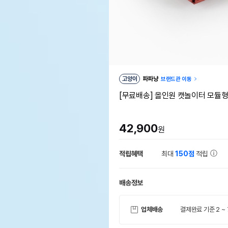
고양이
파파냥
브랜드관 이동
[무료배송] 올인원 캣놀이터 모듈형 숨
42,900
원
적립혜택
최대
150점
적립
배송정보
업체배송
결제완료 기준 2 ~