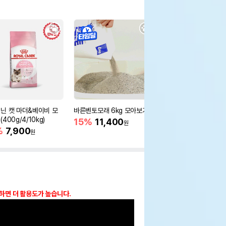
닌 캣 마더&베이비 모
바른벤토모래 6kg 모아보기
로얄캐닌 캣 인도어 4k
400g/4/10kg)
새 감소
15%
11,400
원
%
7,900
16%
55,000
원
원
매하면 더 활용도가 높습니다.