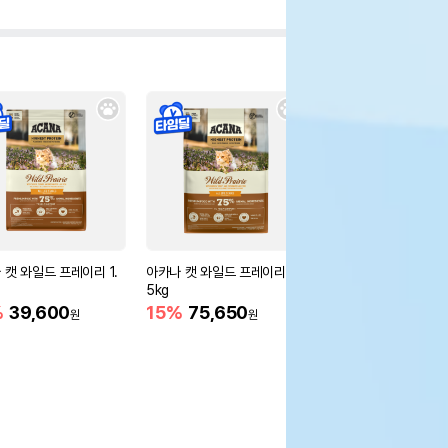
 캣 와일드 프레이리 1.
아카나 캣 와일드 프레이리 4.
아카나 캣 패시피카 1.8
5kg
10%
39,600
원
%
39,600
15%
75,650
원
원