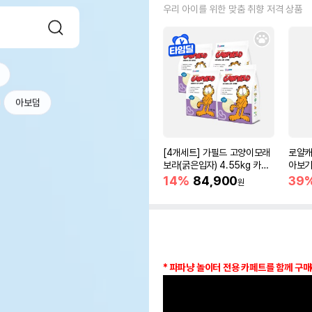
우리 아이를 위한 맞춤 취향 저격 상품
아보덤
[4개세트] 가필드 고양이모래
로얄캐
보라(굵은입자) 4.55kg 카사
아보기(
바모래
14%
84,900
39
원
* 파파냥 놀이터 전용 카페트를 함께 구