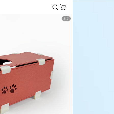
1
/
3