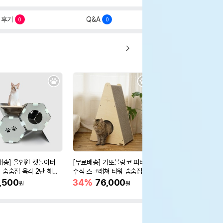
후기
Q&A
0
0
배송] 올인원 캣놀이터
[무료배송] 가또블랑코 피타
[무료배송] 딩동펫 반
 숨숨집 육각 2단 해먹
수직 스크래쳐 타워 숨숨집
고양이 과일쿠션 숨숨
,500
34%
76,000
29,900
원
원
원