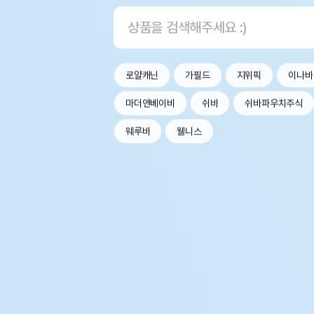
로얄캐닌
가필드
지위픽
이나바
마더앤베이비
쉬바
쉬바파우치주식
웨루바
웰니스