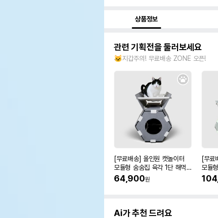
상품정보
관련 기획전을 둘러보세요
🐱지갑주의! 무료배송 ZONE 오픈!
[무료배송] 올인원 캣놀이터
[무료
모듈형 숨숨집 육각 1단 해먹
모듈형
형
형
64,900
104
원
Ai가 추천 드려요