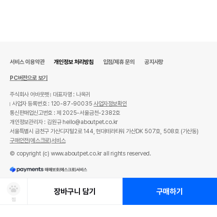
서비스 이용약관
개인정보 처리방침
입점/제휴 문의
공지사항
PC버전으로 보기
주식회사 어바웃펫
대표자명 : 나옥귀
사업자 등록번호 : 120-87-90035
사업자정보확인
통신판매업신고번호 : 제 2025-서울금천-2382호
개인정보관리자 : 김원규 hello@aboutpet.co.kr
서울특별시 금천구 가산디지털2로 144, 현대테라타워 가산DK 507호, 508호 (가산동)
구매안전(에스크로)서비스
© copyright (c) www.aboutpet.co.kr all rights reserved.
장바구니 담기
구매하기
찜