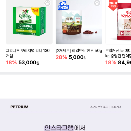
그리니즈 오리지널 티니 130
[2개세트] 리얼트릿 한우 50g
로얄캐닌 독 미디
개입
kg 중형견 면역
28%
5,000
원
18%
53,000
18%
84,9
원