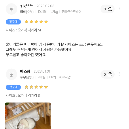
sik****
2023.02.03
0
라떼
(수컷)
10개월
1.2kg
코리안쇼트헤어
첫구매
사이즈 : 오가닉 넥카라 M
울아가들은 머리빡이 넘 작은편이라 M사이즈는 조금 큰듯해요..

그래도 조으는게 있어서 사용은 가능했어요.

부드럽고 좋아하긴 했어요..
따스함
2023.01.31
0
두부
(암컷)
9개월
1.1kg
페르시안
첫구매
사이즈 : 오가닉 넥카라 S