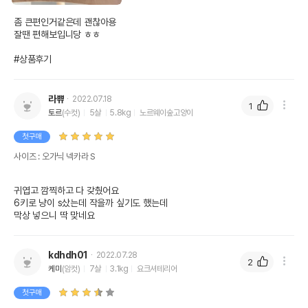
좀 큰편인거같은데 괜찮아용

잘땐 편해보입니당 ㅎㅎ

#상품후기
라쀼
2022.07.18
1
토르
(수컷)
5살
5.8kg
노르웨이숲고양이
첫구매
사이즈 : 오가닉 넥카라 S
귀엽고 깜찍하고 다 갖췄어요

6키로 냥이 s샀는데 작을까 싶기도 했는데 

막상 넣으니 딱 맞네요 
kdhdh01
2022.07.28
2
케미
(암컷)
7살
3.1kg
요크셔테리어
첫구매