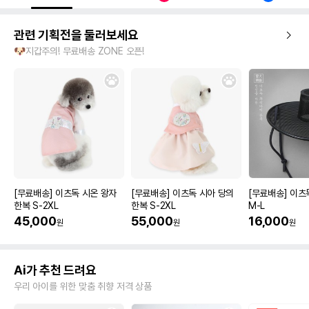
관련 기획전을 둘러보세요
🐶지갑주의! 무료배송 ZONE 오픈!
[무료배송] 이츠독 시온 왕자
[무료배송] 이츠독 시아 당의
[무료배송] 이츠
한복 S-2XL
한복 S-2XL
M-L
45,000
55,000
16,000
원
원
원
Ai가 추천 드려요
우리 아이를 위한 맞춤 취향 저격 상품