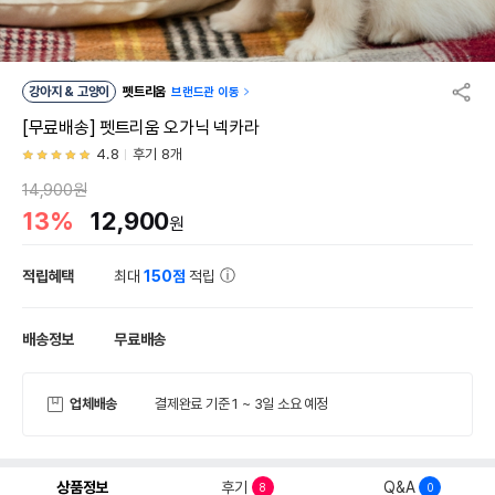
강아지 & 고양이
펫트리움
브랜드관 이동
[무료배송] 펫트리움 오가닉 넥카라
4.8
후기 8개
14,900원
13%
12,900
원
적립혜택
최대
150점
적립
배송정보
무료배송
업체배송
결제완료 기준 1 ~ 3일 소요 예정
상품정보
후기
Q&A
8
0