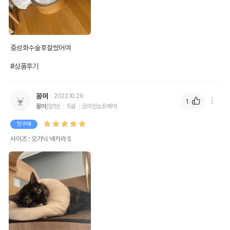
중성화수술후잘썼어여

#상품후기
꽁이
2022.10.29
1
꽁이
(암컷)
5살
코리안쇼트헤어
첫구매
사이즈 : 오가닉 넥카라 S