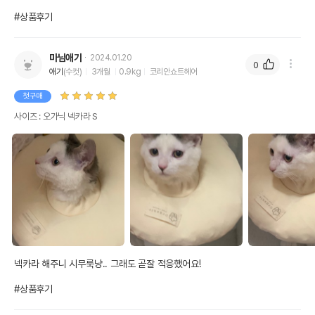
#상품후기
마님애기
2024.01.20
0
애기
(수컷)
3개월
0.9kg
코리안쇼트헤어
첫구매
사이즈 : 오가닉 넥카라 S
넥카라 해주니 시무룩냥.. 그래도 곧잘 적응했어요!

#상품후기