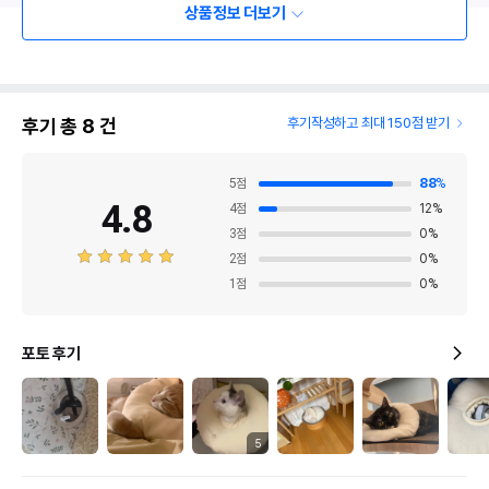
상품정보 더보기
후기 총
8
건
후기작성하고 최대 150점 받기
5
점
88
%
4.8
4
점
12
%
3
점
0
%
2
점
0
%
1
점
0
%
포토 후기
5