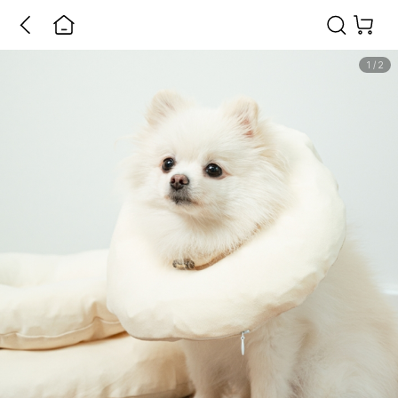
1
/
2