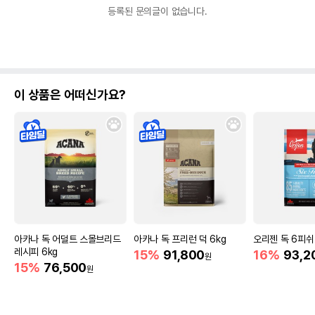
등록된 문의글이 없습니다.
이 상품은 어떠신가요?
아카나 독 어덜트 스몰브리드
아카나 독 프리런 덕 6kg
오리젠 독 6피쉬 
레시피 6kg
15%
91,800
16%
93,2
원
15%
76,500
원