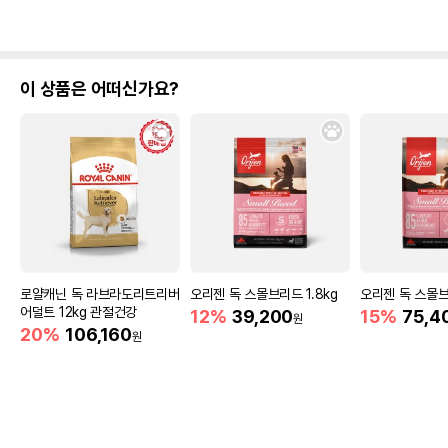
이 상품은 어떠신가요?
로얄캐닌 독 라브라도리트리버
오리젠 독 스몰브리드 1.8kg
오리젠 독 스몰브
어덜트 12kg 관절건강
12%
39,200
15%
75,4
원
20%
106,160
원