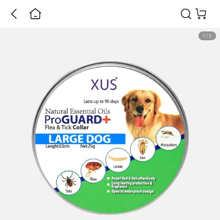
1
/
5