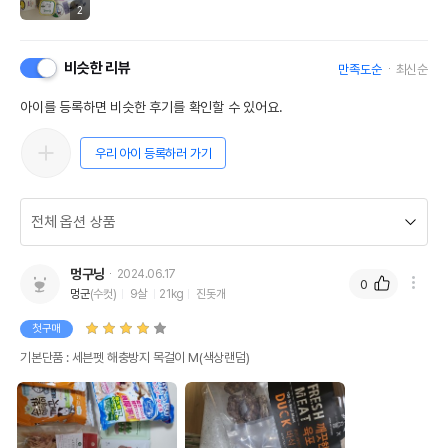
2
비슷한 리뷰
만족도순
최신순
아이를 등록하면 비슷한 후기를 확인할 수 있어요.
우리 아이 등록하러 가기
멍구닝
2024.06.17
0
멍군
(수컷)
9살
21kg
진돗개
첫구매
기본단품 : 세븐펫 해충방지 목걸이 M(색상랜덤)