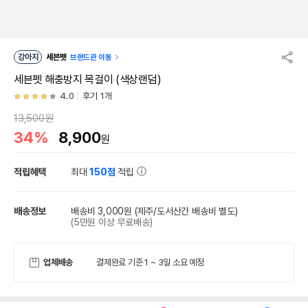
강아지
세븐펫
브랜드관 이동
세븐펫 해충방지 목걸이 (색상랜덤)
4.0
후기 1개
13,500원
34%
8,900
원
적립혜택
최대
150점
적립
배송정보
배송비 3,000원
(제주/도서산간 배송비 별도)
(5만원 이상 무료배송)
업체배송
결제완료 기준 1 ~ 3일 소요 예정