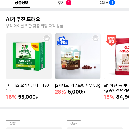
상품정보
후기
Q&A
1
1
Ai가 추천 드려요
우리 아이를 위한 맞춤 취향 저격 상품
그리니즈 오리지널 티니 130
[2개세트] 리얼트릿 한우 50g
로얄캐닌 독 미디
개입
kg 중형견 면역
28%
5,000
원
18%
53,000
18%
84,9
원
상품1
상품2