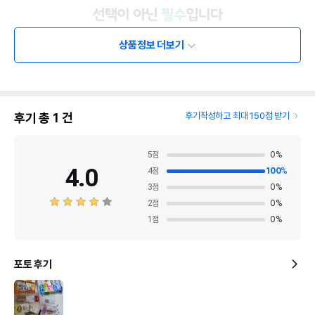
상품정보 더보기
후기 총
1
건
후기작성하고 최대 150점 받기
5
점
0
%
4.0
4
점
100
%
3
점
0
%
2
점
0
%
1
점
0
%
포토 후기