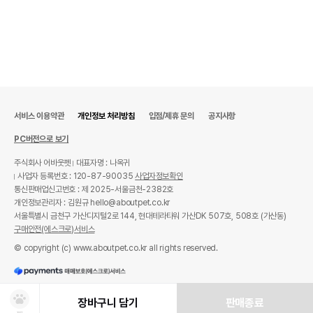
서비스 이용약관
개인정보 처리방침
입점/제휴 문의
공지사항
PC버전으로 보기
주식회사 어바웃펫
대표자명 : 나옥귀
사업자 등록번호 : 120-87-90035
사업자정보확인
통신판매업신고번호 : 제 2025-서울금천-2382호
개인정보관리자 : 김원규 hello@aboutpet.co.kr
서울특별시 금천구 가산디지털2로 144, 현대테라타워 가산DK 507호, 508호 (가산동)
구매안전(에스크로)서비스
© copyright (c) www.aboutpet.co.kr all rights reserved.
장바구니 담기
판매종료