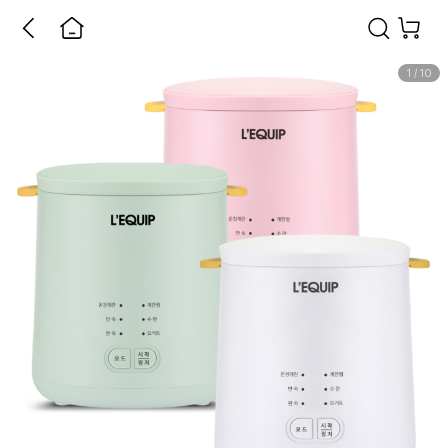
1
/
10