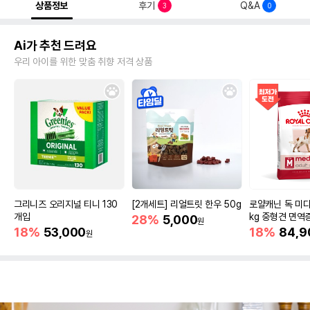
상품정보
후기
Q&A
3
0
Ai가 추천 드려요
우리 아이를 위한 맞춤 취향 저격 상품
그리니즈 오리지널 티니 130
[2개세트] 리얼트릿 한우 50g
로얄캐닌 독 미디
개입
kg 중형견 면역
28%
5,000
원
18%
53,000
18%
84,9
원