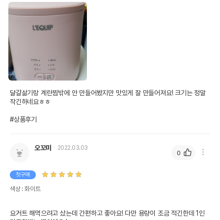
댤걀삶기랑 계란찜밖에 안 만들어봤지만 맛있게 잘 만들어져요! 크기는 정말 
작긴하네요ㅎㅎ

#상품후기
오꼬미
2022.03.03
0
첫구매
색상 : 화이트
요거트 해먹으려고 샀는데 간편하고 좋아요! 다만 용량이 조금 적긴한데 1인