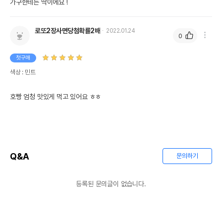
가구한테는 딱이에요 !
로또2장사면당첨확률2배
2022.01.24
0
첫구매
색상 : 민트
호빵 엄청 맛있게 먹고 있어요 ㅎㅎ
Q&A
문의하기
등록된 문의글이 없습니다.