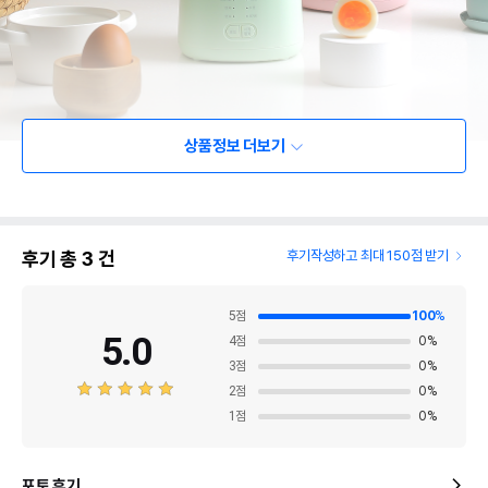
상품정보 더보기
후기 총
3
건
후기작성하고 최대 150점 받기
5
점
100
%
5.0
4
점
0
%
3
점
0
%
2
점
0
%
1
점
0
%
포토 후기