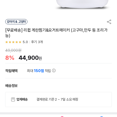
강아지 & 고양이
[무료배송] 리큅 계란찜기&요거트메이커 (고구마,만두 등 조리가
능)
5.0
후기 3개
49,000원
8%
44,900
원
적립혜택
최대
150점
적립
배송정보
업체배송
결제완료 기준 2 ~ 7일 소요 예정