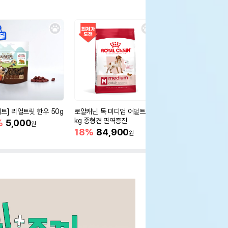
세트] 리얼트릿 한우 50g
로얄캐닌 독 미디엄 어덜트 10
오리젠 독 스몰브리드 4
kg 중형견 면역증진
%
5,000
15%
75,400
원
원
18%
84,900
원