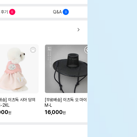
후기
Q&A
0
0
배송] 이츠독 시아 당의
[무료배송] 이츠독 오 마이 갓
[무료배송] 이츠독 몽뚜
-2XL
M-L
즈 아노락 점퍼
000
16,000
38,000
원
원
원