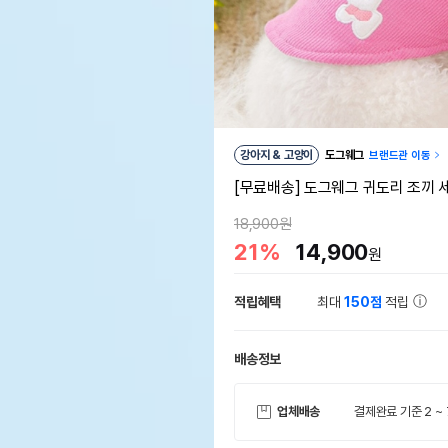
강아지 & 고양이
도그웨그
브랜드관 이동
[무료배송] 도그웨그 귀도리 조끼 
18,900원
21%
14,900
원
적립혜택
최대
150점
적립
배송정보
업체배송
결제완료 기준 2 ~