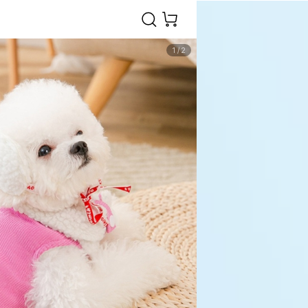
1
/
2