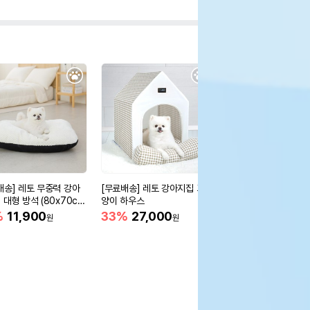
배송] 레토 무중력 강아
[무료배송] 레토 강아지집 고
[무료배송] 레토 강아
 대형 방석 (80x70c
양이 하우스
원터치 퀵폴딩
%
11,900
33%
27,000
33%
84,600
원
원
원