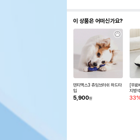
이 상품은 어떠신가요?
덴티맥스3 츄잉브러쉬 하드타
[무료
입
지방석
m)
5,900
33
원