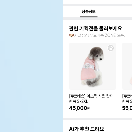
상품정보
관련 기획전을 둘러보세요
🐶지갑주의! 무료배송 ZONE 오픈!
[무료배송] 이츠독 시온 왕자
[무료
한복 S-2XL
한복 S
45,000
55,
원
Ai가 추천 드려요