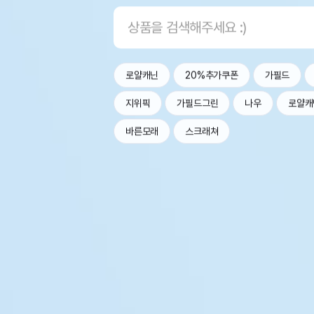
로얄캐닌
20%추가쿠폰
가필드
지위픽
가필드그린
나우
로얄캐
바른모래
스크래쳐