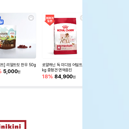
세트] 리얼트릿 한우 50g
로얄캐닌 독 미디엄 어덜트 10
오리젠 독 스몰브리드 4
kg 중형견 면역증진
%
5,000
15%
75,400
원
원
18%
84,900
원