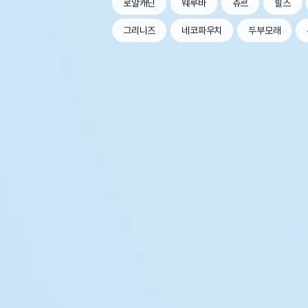
로얄캐닌
웨루바
츄르
힐스
그리니즈
네코파우치
두부모래