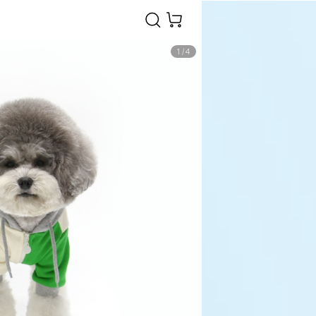
1
/
4