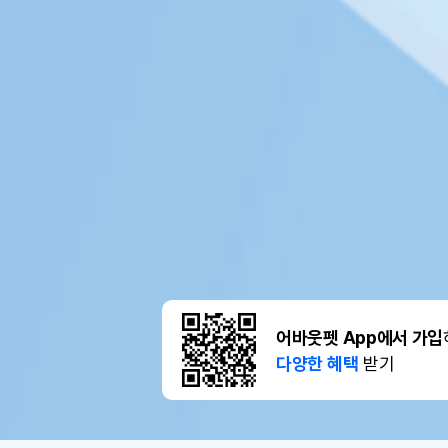
어바웃펫 App에서 가입
다양한 혜택
받기