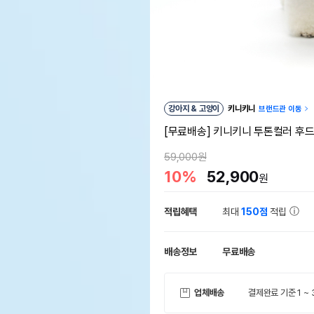
강아지 & 고양이
키니키니
브랜드관 이동
[무료배송] 키니키니 투톤컬러 후드
59,000원
10%
52,900
원
적립혜택
최대
150점
적립
배송정보
무료배송
업체배송
결제완료 기준 1 ~