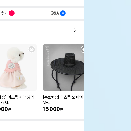
후기
Q&A
0
0
배송] 이츠독 시아 당의
[무료배송] 이츠독 오 마이 갓
[무료배송] 이츠독 몽뚜
-2XL
M-L
즈 아노락 점퍼
000
16,000
38,000
원
원
원