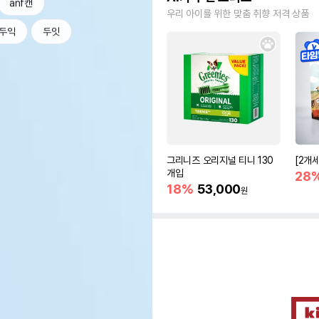
anf캔
우리 아이를 위한 맞춤 취향 저격 상품
두익
두잇
그리니즈 오리지널 티니 130
[2개
개입
28
18%
53,000
원