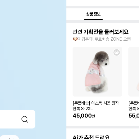
상품정보
관련 기획전을 둘러보세요
🐶지갑주의! 무료배송 ZONE 오픈!
[무료배송] 이츠독 시온 왕자
[무료
한복 S-2XL
한복 S
45,000
55,
원
Ai가 추천 드려요