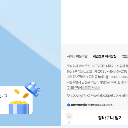
서비스 이용약관
개인정보 처리방침
입점
주식회사 어바웃펫
대표자명 : 나옥귀
사업자 등
통신판매업신고번호 : 제 2025-서울금천-238
개인정보관리자 : 김원규 hello@aboutpet.co.
서울특별시 금천구 가산디지털2로 144, 현대테라
구매안전(에스크로)서비스
© copyright (c) www.aboutpet.co.kr all r
하고
장바구니 담기
찜