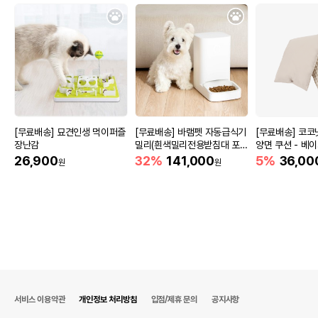
[무료배송] 묘견인생 먹이퍼즐
[무료배송] 바램펫 자동급식기
[무료배송] 코코넛
장난감
밀리(흰색밀리전용받침대 포
양면 쿠션 - 베이
함)
26,900
32%
141,000
5%
36,00
원
원
서비스 이용약관
개인정보 처리방침
입점/제휴 문의
공지사항