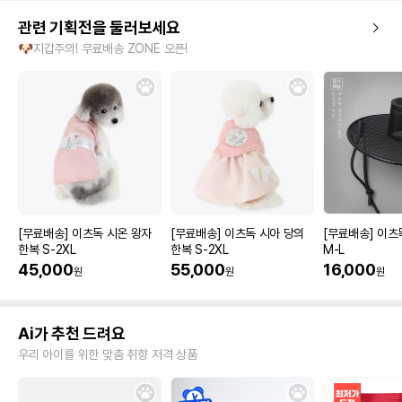
관련 기획전을 둘러보세요
🐶지갑주의! 무료배송 ZONE 오픈!
[무료배송] 이츠독 시온 왕자
[무료배송] 이츠독 시아 당의
[무료배송] 이츠
한복 S-2XL
한복 S-2XL
M-L
45,000
55,000
16,000
원
원
원
Ai가 추천 드려요
우리 아이를 위한 맞춤 취향 저격 상품