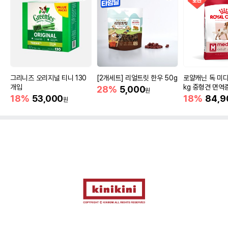
그리니즈 오리지널 티니 130
[2개세트] 리얼트릿 한우 50g
로얄캐닌 독 미디
개입
kg 중형견 면역
28%
5,000
원
18%
53,000
18%
84,9
원