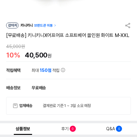
강아지
키니키니
브랜드관 이동
[무료배송] 키니키니X어프어프 소프트베어 올인원 화이트 M-XXL
45,000원
10%
40,500
원
적립혜택
최대
150점
적립
배송정보
무료배송
업체배송
결제완료 기준 1 ~ 3일 소요 예정
상품정보
후기
Q&A
0
0