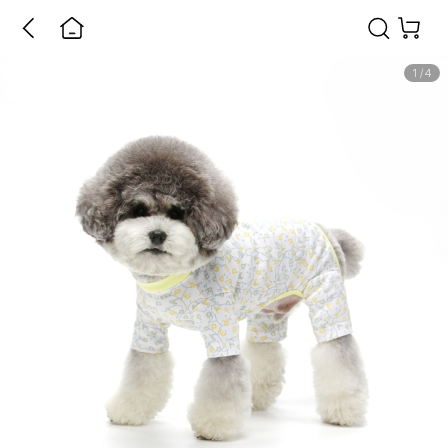
1
/
4