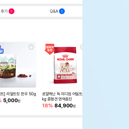
후기
Q&A
0
0
세트] 리얼트릿 한우 50g
로얄캐닌 독 미디엄 어덜트 10
오리젠 독 스몰브리드 4
kg 중형견 면역증진
%
5,000
15%
75,400
원
원
18%
84,900
원