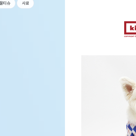
물티슈
사료