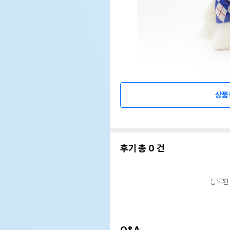
상품
후기 총
0
건
등록된
Q&A