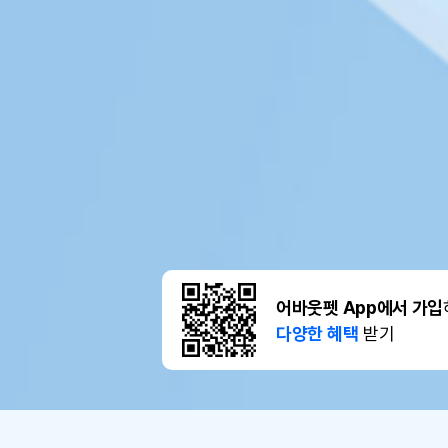
어바웃펫 App에서 가입
다양한 혜택
받기