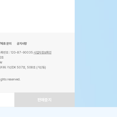
/제휴 문의
공지사항
록번호 : 120-87-90035
사업자정보확인
2호
kr
타워 가산DK 507호, 508호 (가산동)
ights reserved.
판매중지