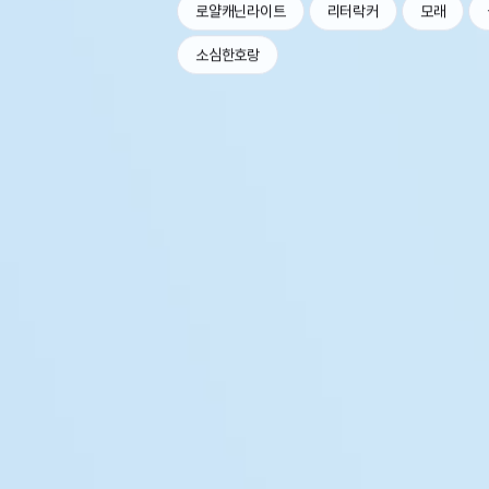
로얄캐닌라이트
리터락커
모래
소심한호랑