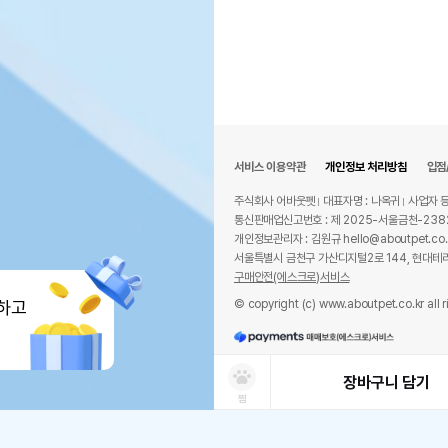
서비스 이용약관
개인정보 처리방침
입점
주식회사 어바웃펫
대표자명 : 나옥귀
사업자 등
통신판매업신고번호 : 제 2025-서울금천-238
개인정보관리자 : 김원규 hello@aboutpet.co.
서울특별시 금천구 가산디지털2로 144, 현대테라
구매안전(에스크로)서비스
© copyright (c) www.aboutpet.co.kr all r
하고
장바구니 담기
찜
상품선택