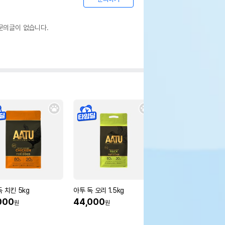
문의글이 없습니다.
 치킨 5kg
아투 독 오리 1.5kg
헬로마이펫 댕댕카솔 
(연두) 50g
000
44,000
원
원
28%
28,000
원