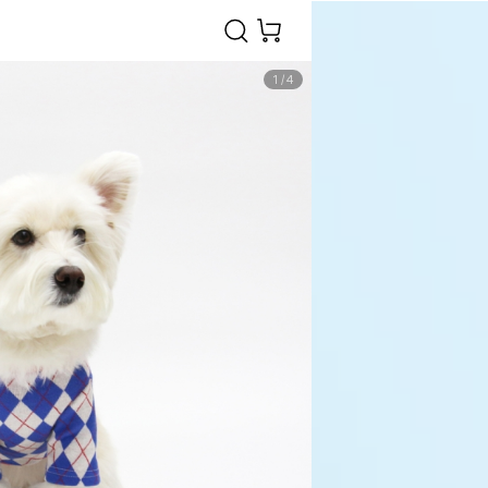
1
/
4