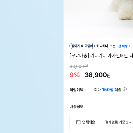
강아지 & 고양이
키니키니
브랜드관 이동
[무료배송] 키니키니 아가일패턴 티
43,000원
9%
38,900
원
적립혜택
최대
150점
적립
배송정보
업체배송
결제완료 기준 2 ~