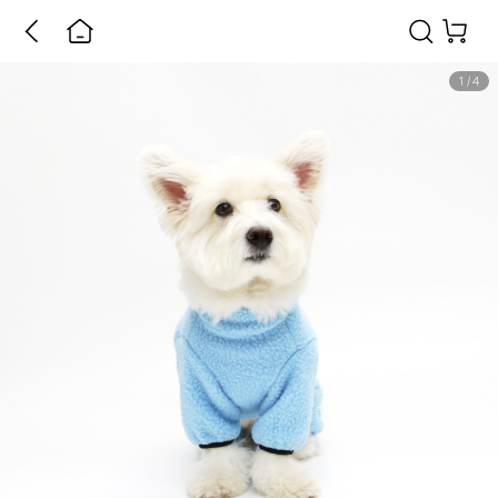
1
/
4