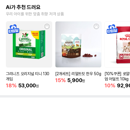
Ai가 추천 드려요
우리 아이를 위한 맞춤 취향 저격 상품
그리니즈 오리지널 티니 130
[2개세트] 리얼트릿 한우 50g
[10%쿠폰] 로
개입
엄 어덜트 10kg
15%
5,900
원
증진
18%
53,000
10%
92,9
원