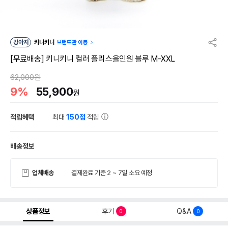
강아지
키니키니
브랜드관 이동
[무료배송] 키니키니 컬러 플리스올인원 블루 M-XXL
62,000원
9%
55,900
원
적립혜택
최대
150점
적립
배송정보
업체배송
결제완료 기준 2 ~ 7일 소요 예정
상품정보
후기
Q&A
0
0