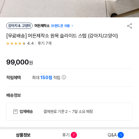
강아지 & 고양이
머든제작소
브랜드관 이동
[무료배송] 머든제작소 원목 슬라이드 스텝 (강아지/고양이)
4.4
후기 7개
99,000
원
적립혜택
최대
150점
적립
배송정보
업체배송
결제완료 기준 2 ~ 7일 소요 예정
상품정보
후기
Q&A
7
1