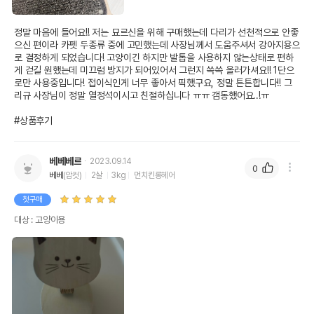
정말 마음에 들어요!! 저는 묘르신을 위해 구매했는데 다리가 선천적으로 안좋
으신 편이라 카펫 두종류 중에 고민했는데 사장님께서 도움주셔서 강아지용으
로 결정하게 되었습니다! 고양이긴 하지만 발톱을 사용하지 않는상태로 편하
게 걷길 원했는데 미끄럼 방지가 되어있어서 그런지 쓱쓱 올러가셔요!! 1단으
로만 사용중입니다! 접이식인게 너무 좋아서 픽했구요, 정말 튼튼합니다!! 그
리규 사장님이 정말 열정석이시고 친절하십니다 ㅠㅠ 갬동했어요..!ㅠ

#상품후기
베베베르
2023.09.14
0
베베
(암컷)
2살
3kg
먼치킨롱헤어
첫구매
대상 : 고양이용