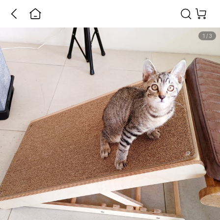
1
/
3