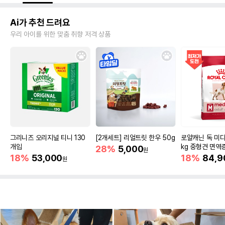
Ai가 추천 드려요
우리 아이를 위한 맞춤 취향 저격 상품
그리니즈 오리지널 티니 130
[2개세트] 리얼트릿 한우 50g
로얄캐닌 독 미디
개입
kg 중형견 면역
28%
5,000
원
18%
53,000
18%
84,9
원