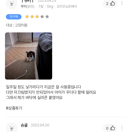
ㅣ쿠키ㅣ
2023.04.25
2
쿠키
(암컷)
7살
5kg
코리안쇼트헤어
첫구매
대상 : 고양이용
일주일 정도 낯가리다가 지금은 잘 사용중입니다

다만 미끄럼방지가 안되있어서 아이가 우다다 할때 밀려요

그래서 제가 바닥에 실리콘 붙였어요

#상품후기
슈귤
2022.04.30
0