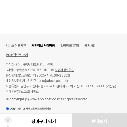
서비스 이용약관
개인정보 처리방침
입점/제휴 문의
공지사항
PC버전으로 보기
주식회사 어바웃펫
대표자명 : 나옥귀
사업자 등록번호 : 120-87-90035
사업자정보확인
통신판매업신고번호 : 제 2025-서울금천-2382호
개인정보관리자 : 김원규 hello@aboutpet.co.kr
서울특별시 금천구 가산디지털2로 144, 현대테라타워 가산DK 507호, 508호 (가산동)
구매안전(에스크로)서비스
© copyright (c) www.aboutpet.co.kr all rights reserved.
장바구니 담기
판매중지
찜