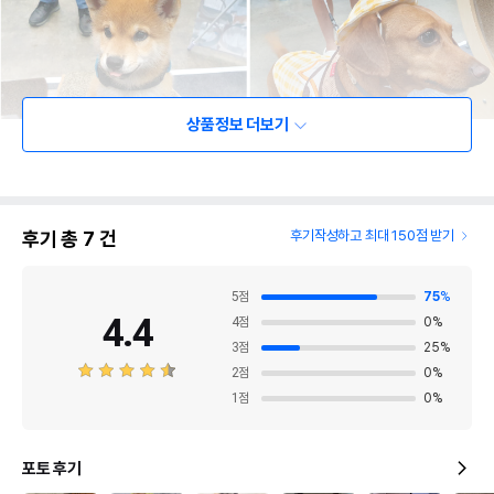
상품정보 더보기
후기 총
7
건
후기작성하고 최대 150점 받기
5
점
75
%
4.4
4
점
0
%
3
점
25
%
2
점
0
%
1
점
0
%
포토 후기