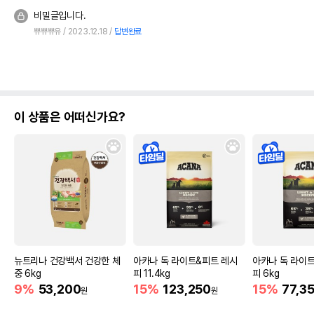
비밀글입니다.
쀼쀼쀼유
2023.12.18
답변완료
이 상품은 어떠신가요?
뉴트리나 건강백서 건강한 체
아카나 독 라이트&피트 레시
아카나 독 라이
중 6kg
피 11.4kg
피 6kg
9%
53,200
15%
123,250
15%
77,3
원
원