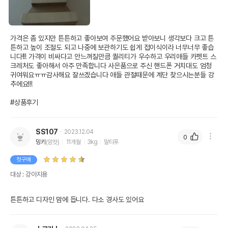
가격은 좀 있지만 튼튼하고 좋아보여 주문했어요 받아보니 생각보다 크고 튼
튼하고 높이 조절도 되고 나중에 보관하기도 쉽게 접이식이라 너무너무 좋습
니다!!! 가격이 비싸다고 안느껴질만큼 퀄리티가 우수하고 우리애들 카펫트 스
크레처도 좋아해서 아주 만족합니다 사은품으로 주신 핸드폰 거치대도 엄청 
귀여워요ㅠㅠ감사해요 잘쓰겠습니다 애들 관절때문에 계단 찾으시는분들 강
추에요!!!

#상품후기
SS107
2023.12.04
0
밍키
(암컷)
11개월
3kg
말티푸
첫구매
대상 : 강아지용
튼튼하고 디자인 맘에 듭니다. 다소 경사도 있어요