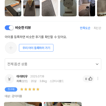
2
비슷한 리뷰
만족도순
최신순
아이를 등록하면 비슷한 후기를 확인할 수 있어요.
우리 아이 등록하러 가기
아이미우
2025.07.18
0
자루
(암컷)
20살
3.8kg
스코티시폴드
첫구매
대상 : 강아지용