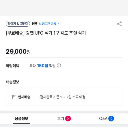
강아지 & 고양이
링펫
브랜드관 이동
[무료배송] 링펫 UFO 식기 1구 각도 조절 식기
29,000
원
적립혜택
최대
150점
적립
배송정보
업체배송
결제완료 기준 2 ~ 7일 소요 예정
상품정보
후기
Q&A
0
0