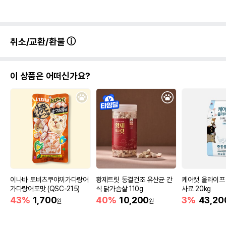
취소/교환/환불
이 상품은 어떠신가요?
이나바 토비츠쿠야끼가다랑어
황제트릿 동결건조 유산균 간
케어캣 올라이프
가다랑어포맛 (QSC-215)
식 닭가슴살 110g
사료 20kg
43%
1,700
40%
10,200
3%
43,20
원
원