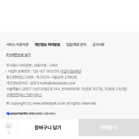
서비스 이용약관
개인정보 처리방침
입점/제휴 문의
공지사항
PC버전으로 보기
주식회사 어바웃펫
대표자명 : 나옥귀
사업자 등록번호 : 120-87-90035
사업자정보확인
통신판매업신고번호 : 제 2025-서울금천-2382호
개인정보관리자 : 김원규 hello@aboutpet.co.kr
서울특별시 금천구 가산디지털2로 144, 현대테라타워 가산DK 507호, 508호 (가산동)
구매안전(에스크로)서비스
© copyright (c) www.aboutpet.co.kr all rights reserved.
장바구니 담기
판매중지
찜