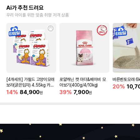
Ai가 추천 드려요
우리 아이를 위한 맞춤 취향 저격 상품
[4개세트] 가필드 고양이모래
로얄캐닌 캣 마더&베이비 모
바른벤토모래 6
보라(굵은입자) 4.55kg 카사
아보기(400g/4/10kg)
20%
10,7
바모래
14%
84,900
39%
7,900
원
원