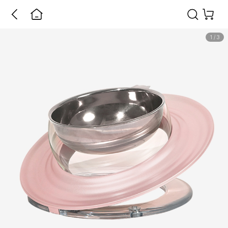
1
/
3