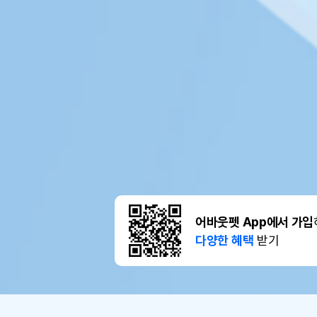
어바웃펫 App에서 가입
다양한 혜택
받기