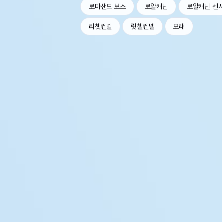
로마샌드 보스
로얄캐닌
로얄캐닌 센
리쳇켄넬
릿첼켄넬
모래