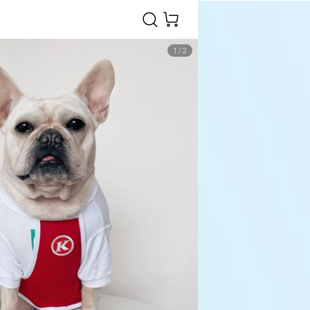
1
/
2