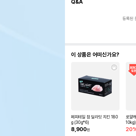
Q&A
등록된 
이 상품은 어떠신가요?
페피테일 참 딜라잇 치킨 180
로얄캐닌
g (30g*6)
10kg)
8,900
20
원