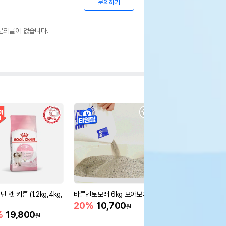
문의하기
문의글이 없습니다.
 캣 키튼 (1.2kg,4kg,
바른벤토모래 6kg 모아보기
[6개세트] 바른벤토모래
20%
10,700
30%
55,900
원
원
%
19,800
원