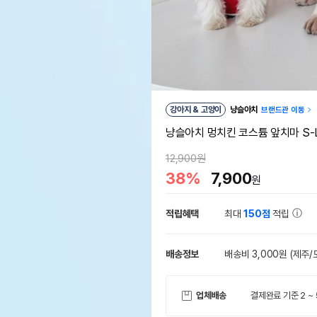
강아지 & 고양이
냥슬아치
브랜드관 이동
냥슬아치 멍치킨 코스튬 앞치마 S-
12,900원
38%
7,900
원
적립혜택
최대
150점
적립
배송정보
배송비 3,000원
(제주/
업체배송
결제완료 기준 2 ~