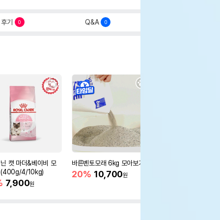
후기
Q&A
0
0
닌 캣 마더&베이비 모
바른벤토모래 6kg 모아보기
로얄캐닌 캣 인도어 4k
400g/4/10kg)
새 감소
20%
10,700
원
%
7,900
16%
55,000
원
원