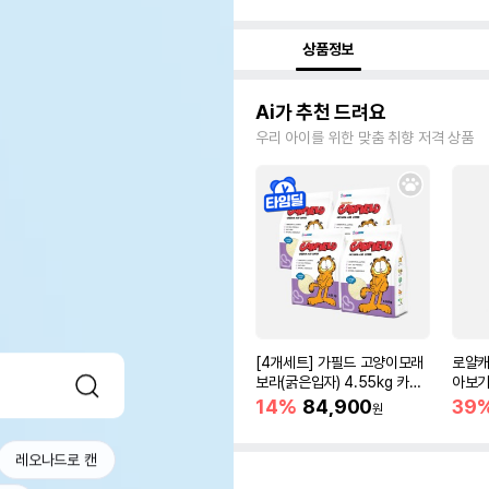
상품정보
Ai가 추천 드려요
우리 아이를 위한 맞춤 취향 저격 상품
[4개세트] 가필드 고양이모래
로얄캐
보라(굵은입자) 4.55kg 카사
아보기(
바모래
14%
84,900
39
원
레오나드로 캔