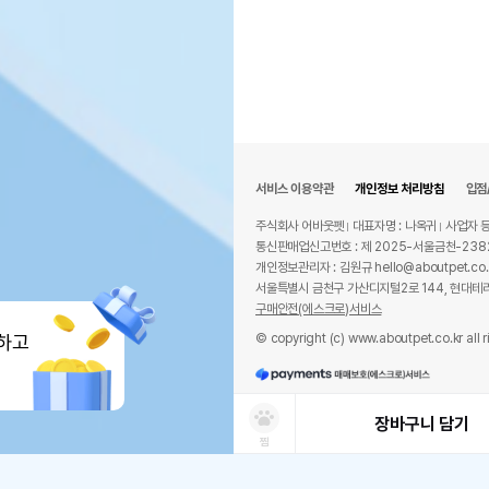
서비스 이용약관
개인정보 처리방침
입점
주식회사 어바웃펫
대표자명 : 나옥귀
사업자 등
통신판매업신고번호 : 제 2025-서울금천-238
개인정보관리자 : 김원규 hello@aboutpet.co.
서울특별시 금천구 가산디지털2로 144, 현대테라
구매안전(에스크로)서비스
© copyright (c) www.aboutpet.co.kr all r
하고
장바구니 담기
찜