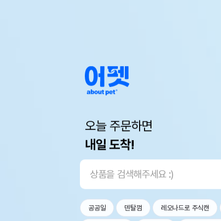
오늘 주문하면
내일 도착!
공공일
덴탈껌
레오나드로 주식캔