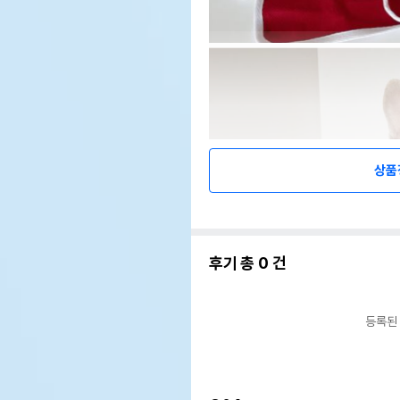
상품
후기 총
0
건
등록된