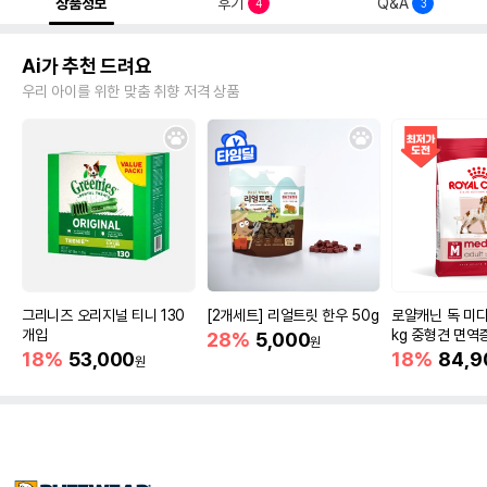
상품정보
후기
Q&A
4
3
Ai가 추천 드려요
우리 아이를 위한 맞춤 취향 저격 상품
그리니즈 오리지널 티니 130
[2개세트] 리얼트릿 한우 50g
로얄캐닌 독 미디
개입
kg 중형견 면역
28%
5,000
원
18%
53,000
18%
84,9
원