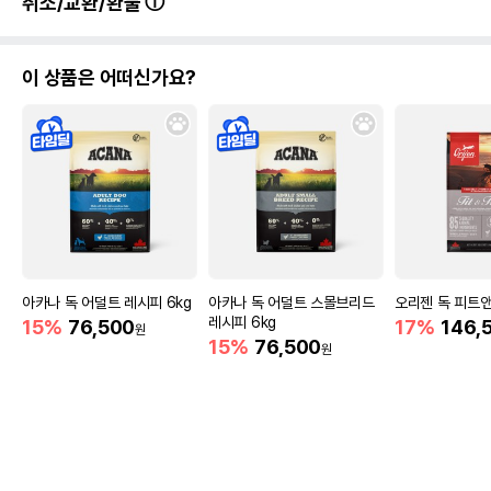
취소/교환/환불
이 상품은 어떠신가요?
아카나 독 어덜트 레시피 6kg
아카나 독 어덜트 스몰브리드
오리젠 독 피트앤트
레시피 6kg
15%
76,500
17%
146,
원
15%
76,500
원