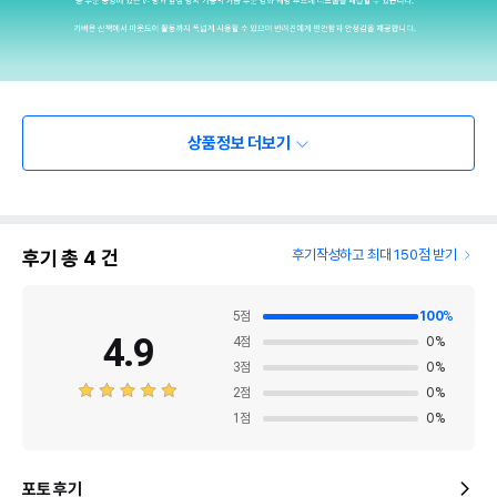
상품정보 더보기
후기 총
4
건
후기작성하고 최대 150점 받기
5
점
100
%
4.9
4
점
0
%
3
점
0
%
2
점
0
%
1
점
0
%
포토 후기