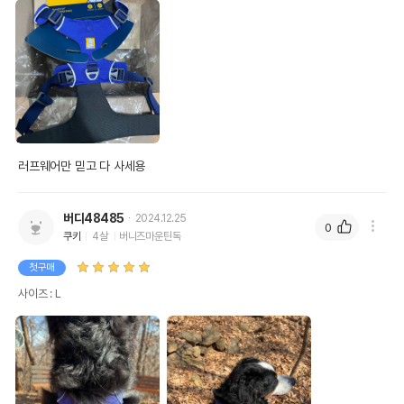
러프웨어만 믿고 다 사세용
버디48485
2024.12.25
0
쿠키
4살
버니즈마운틴독
첫구매
사이즈 : L