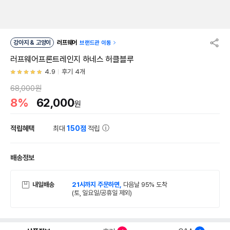
강아지 & 고양이
러프웨어
브랜드관 이동
러프웨어프론트레인지 하네스 허클블루
4.9
후기 4개
68,000원
8%
62,000
원
적립혜택
최대
150점
적립
배송정보
내일배송
21시까지 주문하면,
다음날 95% 도착
(토, 일요일/공휴일 제외)