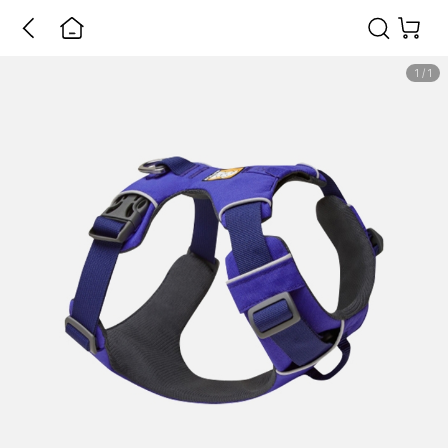
1
/
1