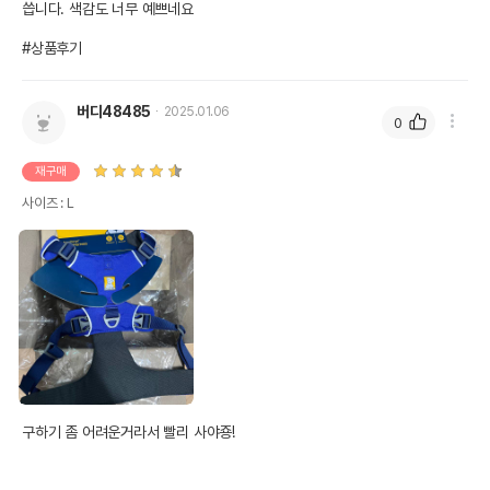
씁니다. 색감도 너무 예쁘네요

#상품후기
버디48485
2025.01.06
0
재구매
사이즈 : L
구하기 좀 어려운거라서 빨리 사야죵! 