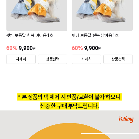
펫띵 보름달 한복 여아용 1호
펫띵 보름달 한복 남아용 1호
60
%
9,900
60
%
9,900
원
원
자세히
상품선택
자세히
상품선택
* 본 상품의 택 제거 시 반품/교환이 불가 하오니
신중 한 구매 부탁드립니다.