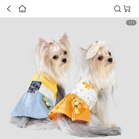
1
/
1