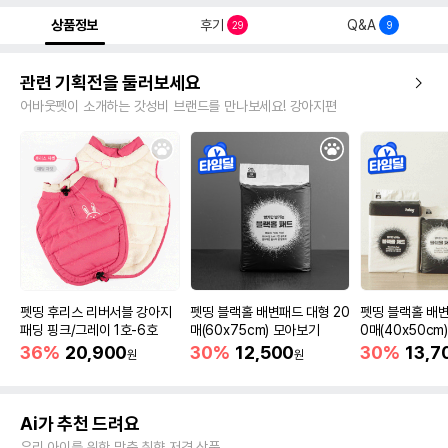
상품정보
후기
Q&A
29
9
관련 기획전을 둘러보세요
어바웃펫이 소개하는 갓성비 브랜드를 만나보세요! 강아지편
펫띵 후리스 리버서블 강아지
펫띵 블랙홀 배변패드 대형 20
펫띵 블랙홀 배변
패딩 핑크/그레이 1호-6호
매(60x75cm) 모아보기
0매(40x50cm
36%
20,900
30%
12,500
30%
13,7
원
원
Ai가 추천 드려요
우리 아이를 위한 맞춤 취향 저격 상품