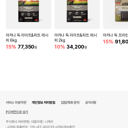
아카나 독 라이트&피트 레시
아카나 독 라이트&피트 레시
아카나 독 프리런 
피 6kg
피 2kg
15%
91,8
15%
77,350
10%
34,200
원
원
서비스 이용약관
개인정보 처리방침
입점/제휴 문의
공지사항
PC버전으로 보기
주식회사 어바웃펫
대표자명 : 나옥귀
사업자 등록번호 : 120-87-90035
사업자정보확인