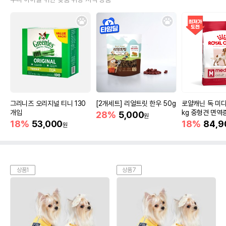
그리니즈 오리지널 티니 130
[2개세트] 리얼트릿 한우 50g
로얄캐닌 독 미디
개입
kg 중형견 면역
28%
5,000
원
18%
53,000
18%
84,9
원
상품1
상품7