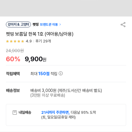
강아지 & 고양이
펫띵
브랜드관 이동
펫띵 보름달 한복 1호 (여아용/남아용)
4.9
후기 29개
24,900원
60%
9,900
원
적립혜택
최대
150점
적립
배송정보
배송비 3,000원
(제주/도서산간 배송비 별도)
(3만원 이상 무료배송)
내일배송
21시까지 주문하면,
다음날 95% 도착
(토, 일요일/공휴일 제외)