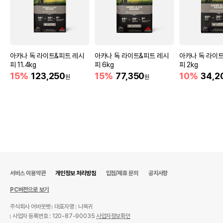
아카나 독 라이트&피트 레시
아카나 독 라이트&피트 레시
아카나 독 라이
피 11.4kg
피 6kg
피 2kg
15%
123,250
15%
77,350
10%
34,2
원
원
서비스 이용약관
개인정보 처리방침
입점/제휴 문의
공지사항
PC버전으로 보기
주식회사 어바웃펫
대표자명 : 나옥귀
사업자 등록번호 : 120-87-90035
사업자정보확인