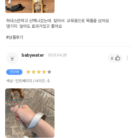
하네스만하고 산책나갔는데  짖어서  교육용으로 목줄을 샀어요 

댕기지  않아도 효과가있고 좋아요  

#상품후기
babywater
2023.04.28
0
첫구매
색상 : 민트베이지 / 사이즈 : S