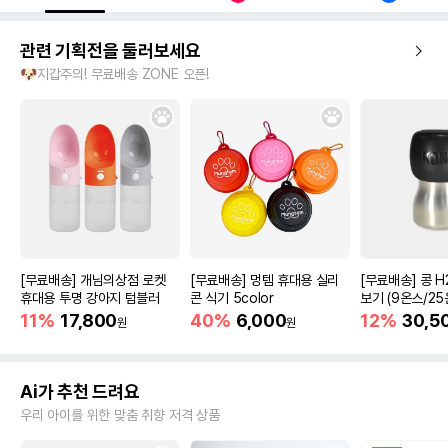
관련 기획전을 둘러보세요
🐶지갑주의! 무료배송 ZONE 오픈!
[무료배송] 개님의상점 로켓
[무료배송] 멍템 휴대용 실리
[무료배송] 콩 H
휴대용 투명 강아지 텀블러
콘 식기 5color
보기 (9온스/25
11%
17,800
40%
6,000
12%
30,5
원
원
Ai가 추천 드려요
우리 아이를 위한 맞춤 취향 저격 상품