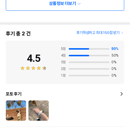
상품정보 더보기
후기 총
2
건
후기작성하고 최대 150점 받기
5
점
50
%
4.5
4
점
50
%
3
점
0
%
2
점
0
%
1
점
0
%
포토 후기