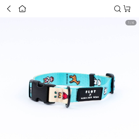
1
/
4