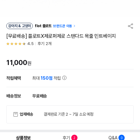
강아지 & 고양이
flot 플로트
브랜드관 이동
[무료배송] 플로트X제로퍼제로 스탠다드 목줄 민트베이지
4.5
후기 2개
11,000
원
적립혜택
최대
150점
적립
배송정보
무료배송
업체배송
결제완료 기준 2 ~ 7일 소요 예정
상품정보
후기
Q&A
2
0