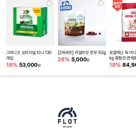
그리니즈 오리지널 티니 130
[2개세트] 리얼트릿 한우 50g
로얄캐닌 독 미디
개입
kg 중형견 면역
28%
5,000
원
18%
53,000
18%
84,9
원