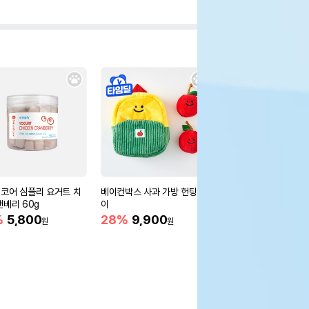
코어 심플리 요거트 치
베이컨박스 사과 가방 헌팅 토
울리 쥬시 민소매 티셔츠
랜베리 60g
이
or
%
5,800
28%
9,900
10,900
원
원
원