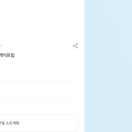
케이프빕
 7일 소요 예정