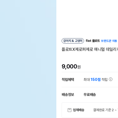
강아지 & 고양이
flot 플로트
브랜드관 이동
플로트X제로퍼제로 애니멀 데일리
9,000
원
적립혜택
최대
150점
적립
배송정보
무료배송
업체배송
결제완료 기준 2 ~