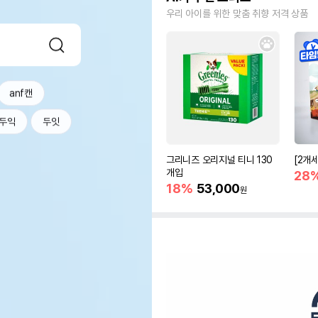
우리 아이를 위한 맞춤 취향 저격 상품
anf캔
두익
두잇
그리니즈 오리지널 티니 130
[2개
개입
28
18%
53,000
원