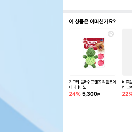
이 상품은 어떠신가요?
기그위 플러쉬프렌즈 리필토이
네츄럴
미니다이노
킨 크
24%
5,300
22
원