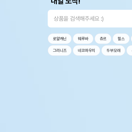
내일 도착!
로얄캐닌
웨루바
츄르
힐스
그리니즈
네코파우치
두부모래