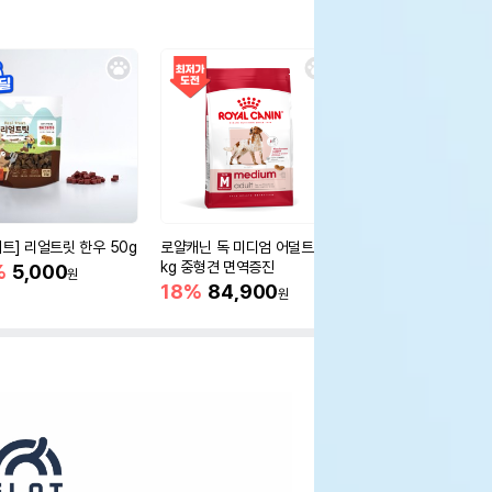
세트] 리얼트릿 한우 50g
로얄캐닌 독 미디엄 어덜트 10
오리젠 독 스몰브리드 4
kg 중형견 면역증진
%
5,000
15%
75,400
원
원
18%
84,900
원