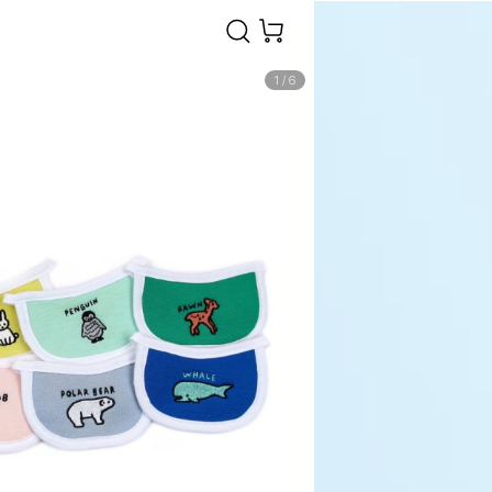
1
/
6