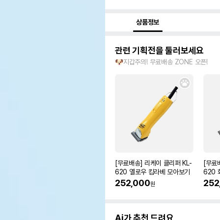
상품정보
관련 기획전을 둘러보세요
🐶지갑주의! 무료배송 ZONE 오픈!
[무료배송] 리케이 클리퍼 KL-
[무료
620 옐로우 킴라베 모아보기
620
252,000
252
원
Ai가 추천 드려요