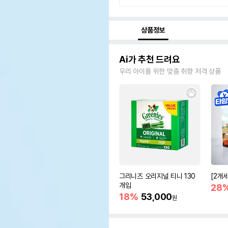
상품정보
Ai가 추천 드려요
우리 아이를 위한 맞춤 취향 저격 상품
그리니즈 오리지널 티니 130
[2개
개입
28
18%
53,000
원