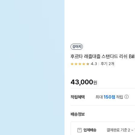
강아지
후르타 래즐대즐 스탠다드 리쉬 Billb
4.3
후기 2개
43,000
원
적립혜택
최대
150점
적립
배송정보
업체배송
결제완료 기준 2 ~