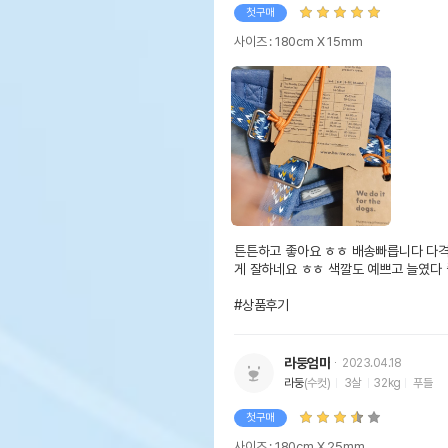
첫구매
사이즈 : 180cm X 15mm
튼튼하고 좋아요 ㅎㅎ 배송빠릅니다 다격
게 잘하네요 ㅎㅎ 색깔도 예쁘고 늘였다 
#상품후기
라둥엄마
2023.04.18
라둥
(수컷)
3살
32kg
푸들
첫구매
사이즈 : 180cm X 25mm