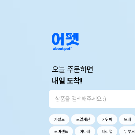
오늘 주문하면
내일 도착!
가필드
로얄캐닌
지위픽
모래
로마샌드
이나바
더리얼
두부모