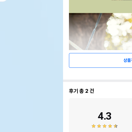
상품
후기 총
2
건
4.3