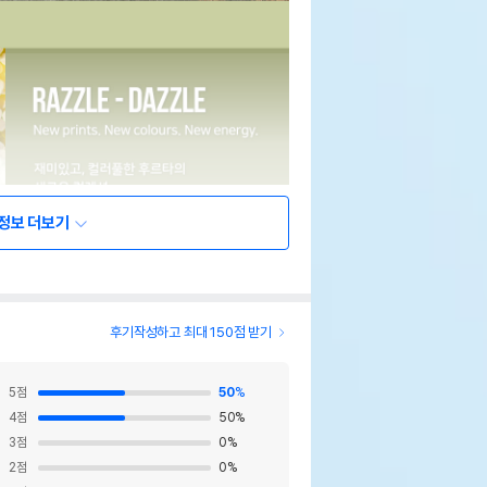
정보 더보기
후기작성하고 최대 150점 받기
5
점
50
%
4
점
50
%
3
점
0
%
2
점
0
%