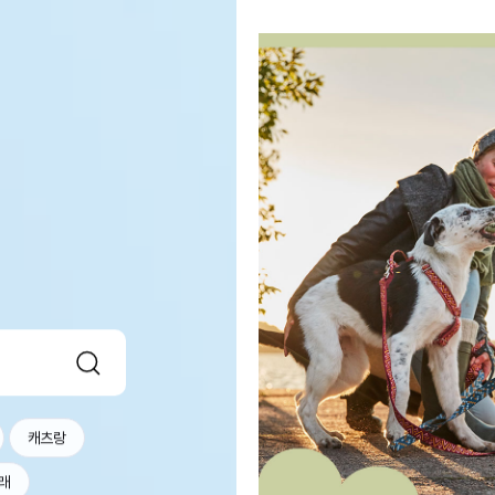
캐츠랑
래