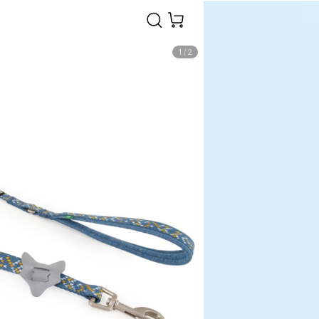
1
/
2