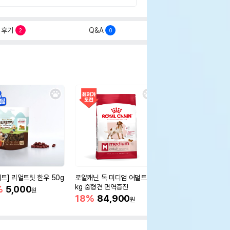
후기
Q&A
2
0
세트] 리얼트릿 한우 50g
로얄캐닌 독 미디엄 어덜트 10
오리젠 독 스몰브리드 4
kg 중형견 면역증진
%
5,000
15%
75,400
원
원
18%
84,900
원