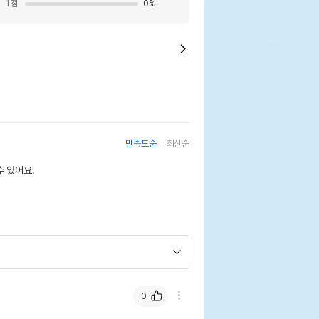
1
점
0
%
만족도순
최신순
 있어요.
0