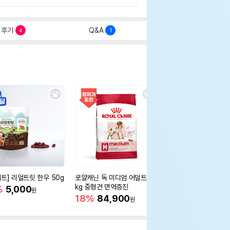
후기
Q&A
4
1
세트] 리얼트릿 한우 50g
로얄캐닌 독 미디엄 어덜트 10
오리젠 독 스몰브리드 4
kg 중형견 면역증진
%
5,000
15%
75,400
원
원
18%
84,900
원