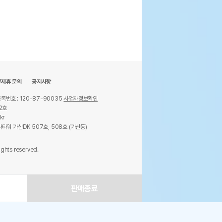
/제휴 문의
공지사항
록번호 : 120-87-90035
사업자정보확인
2호
kr
타워 가산DK 507호, 508호 (가산동)
ights reserved.
판매종료