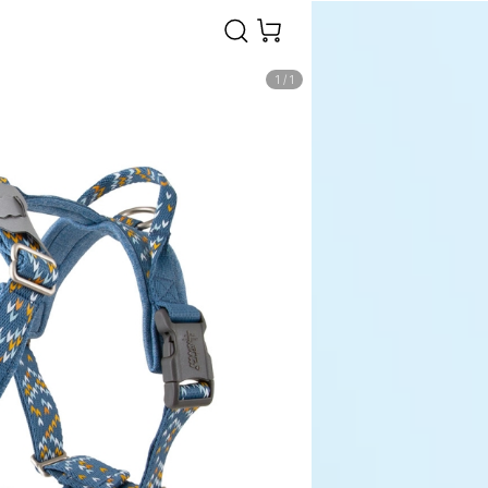
1
/
1