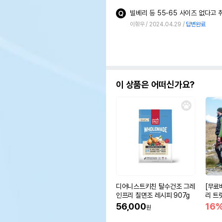
이핚우
2024.04.29
답변완료
이 상품은 어떠신가요?
디어니스트키친 탈수건조 그레
[무료
인프리 칠면조 레시피 907g
리 트
56,000
16
원