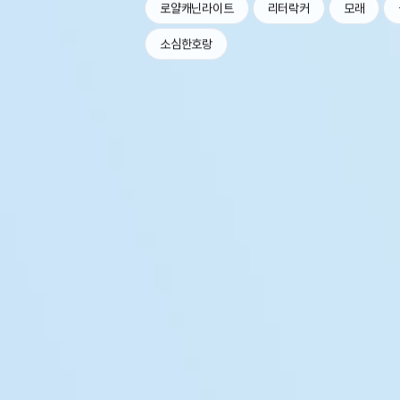
로얄캐닌라이트
리터락커
모래
소심한호랑