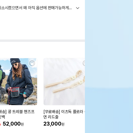
빌베리 등 55-65 사이즈 없다고 취소시켰으면서 왜 아직 옵션에 판매가능하게 나와있죠? 쿠폰써서 구매하려하면 판매안하고 정가주면 판매하는 건가요? 그럼 쿠폰 왜 뿌리죠?
배송] 콩 트레블 핸즈프
[무료배송] 이츠독 플로라 순
[무료배송] 레토 강아
릿백
면 리드줄
원터치 퀵폴딩
%
52,000
23,000
33%
84,600
원
원
원