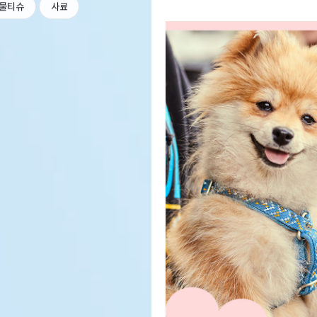
물티슈
사료