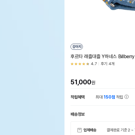
강아지
후르타 래즐대즐 Y하네스 Billberry
4.7
후기 4개
51,000
원
적립혜택
최대
150점
적립
배송정보
업체배송
결제완료 기준 2 ~