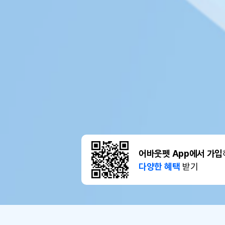
어바웃펫 App에서 가입
다양한 혜택
받기