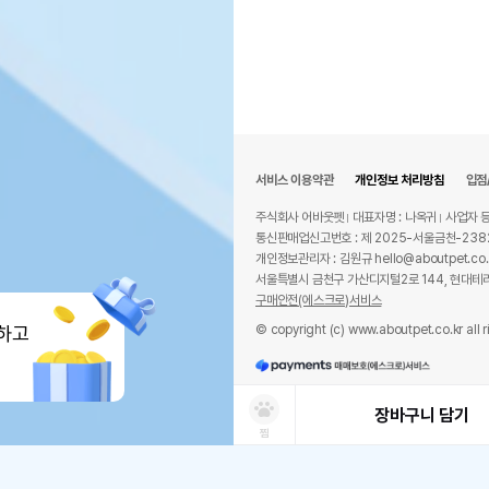
서비스 이용약관
개인정보 처리방침
입점
주식회사 어바웃펫
대표자명 : 나옥귀
사업자 등
통신판매업신고번호 : 제 2025-서울금천-238
개인정보관리자 : 김원규 hello@aboutpet.co.
서울특별시 금천구 가산디지털2로 144, 현대테라
구매안전(에스크로)서비스
© copyright (c) www.aboutpet.co.kr all r
하고
장바구니 담기
찜
상품선택
쿠폰보기
적립혜택
취소/ 교환/ 환불
유통기한 임박 상품
최저가 도전 상품