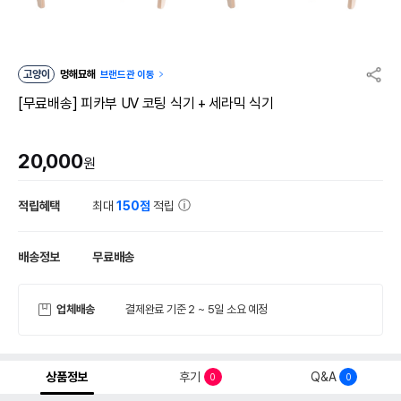
고양이
멍해묘해
브랜드관 이동
[무료배송] 피카부 UV 코팅 식기 + 세라믹 식기
20,000
원
적립혜택
최대
150점
적립
배송정보
무료배송
업체배송
결제완료 기준 2 ~ 5일 소요 예정
상품정보
후기
Q&A
0
0