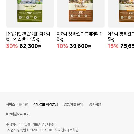
[유통기한26년12월] 아카나
아카나 캣 와일드 프레이리 1.
아카나 캣 와일드
캣 그래스랜드 4.5kg
8kg
5kg
30%
62,300
10%
39,600
15%
75,6
원
원
서비스 이용약관
개인정보 처리방침
입점/제휴 문의
공지사항
PC버전으로 보기
주식회사 어바웃펫
대표자명 : 나옥귀
사업자 등록번호 : 120-87-90035
사업자정보확인