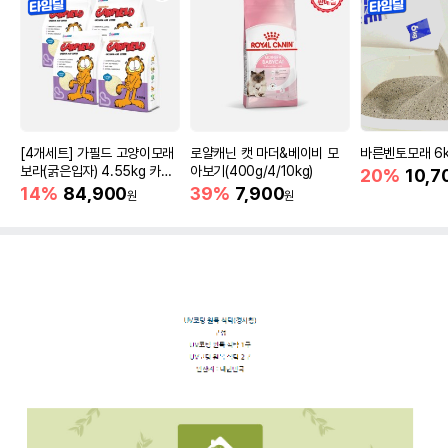
[4개세트] 가필드 고양이모래
로얄캐닌 캣 마더&베이비 모
바른벤토모래 6
보라(굵은입자) 4.55kg 카사
아보기(400g/4/10kg)
20%
10,7
바모래
14%
84,900
39%
7,900
원
원