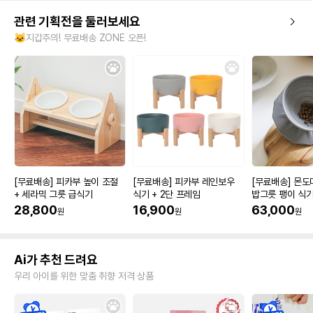
관련 기획전을 둘러보세요
🐱지갑주의! 무료배송 ZONE 오픈!
[무료배송] 피카부 높이 조절
[무료배송] 피카부 레인보우
[무료배송] 몬
+ 세라믹 그릇 급식기
식기 + 2단 프레임
밥그릇 팽이 식
28,800
16,900
63,000
원
원
원
Ai가 추천 드려요
우리 아이를 위한 맞춤 취향 저격 상품