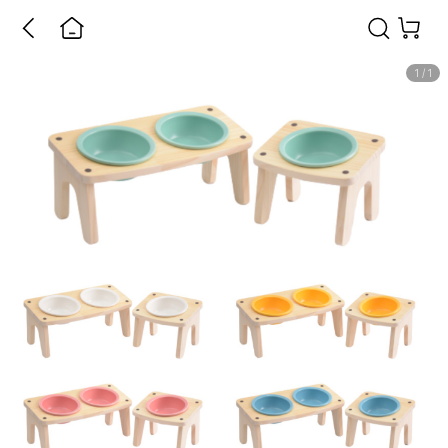
1
/
1