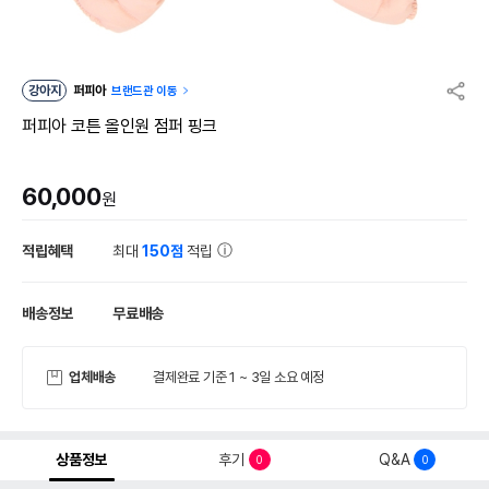
강아지
퍼피아
브랜드관 이동
퍼피아 코튼 올인원 점퍼 핑크
60,000
원
적립혜택
최대
150점
적립
배송정보
무료배송
업체배송
결제완료 기준 1 ~ 3일 소요 예정
상품정보
후기
Q&A
0
0