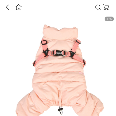
1
/
5