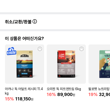
취소/교환/환불
이 상품은 어떠신가요?
아카나 독 어덜트 레시피 11.4
오리젠 독 피트앤트림 6kg
윌로펫 뉴트리탑 
kg
16%
89,900
19%
32,9
원
15%
118,150
원