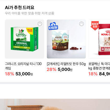
Ai가 추천 드려요
우리 아이를 위한 맞춤 취향 저격 상품
그리니즈 오리지널 티니 130
[2개세트] 리얼트릿 한우 50g
로얄캐닌 독 미디
개입
kg 중형견 면역
28%
5,000
원
18%
53,000
18%
84,9
원