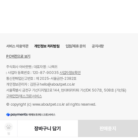
서비스 이용약관
개인정보 처리방침
입점/제휴 문의
공지사항
PC버전으로 보기
주식회사 어바웃펫
대표자명 : 나옥귀
사업자 등록번호 : 120-87-90035
사업자정보확인
통신판매업신고번호 : 제 2025-서울금천-2382호
개인정보관리자 : 김원규 hello@aboutpet.co.kr
서울특별시 금천구 가산디지털2로 144, 현대테라타워 가산DK 507호, 508호 (가산동)
구매안전(에스크로)서비스
© copyright (c) www.aboutpet.co.kr all rights reserved.
장바구니 담기
판매중지
찜