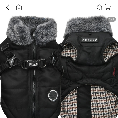
1
/
1