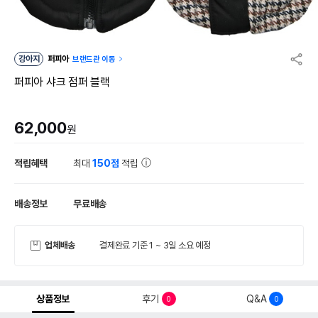
강아지
퍼피아
브랜드관 이동
퍼피아 샤크 점퍼 블랙
62,000
원
적립혜택
최대
150점
적립
배송정보
무료배송
업체배송
결제완료 기준 1 ~ 3일 소요 예정
상품정보
후기
Q&A
0
0