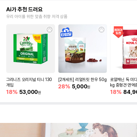
Ai가 추천 드려요
우리 아이를 위한 맞춤 취향 저격 상품
그리니즈 오리지널 티니 130
[2개세트] 리얼트릿 한우 50g
로얄캐닌 독 미디
개입
kg 중형견 면역
28%
5,000
원
18%
53,000
18%
84,9
원