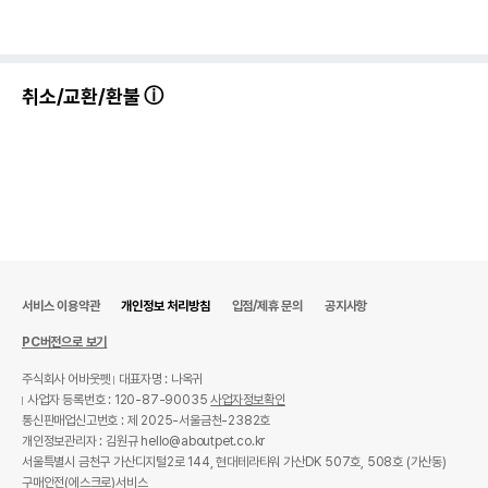
취소/교환/환불
서비스 이용약관
개인정보 처리방침
입점/제휴 문의
공지사항
PC버전으로 보기
주식회사 어바웃펫
대표자명 : 나옥귀
사업자 등록번호 : 120-87-90035
사업자정보확인
통신판매업신고번호 : 제 2025-서울금천-2382호
개인정보관리자 : 김원규 hello@aboutpet.co.kr
서울특별시 금천구 가산디지털2로 144, 현대테라타워 가산DK 507호, 508호 (가산동)
구매안전(에스크로)서비스