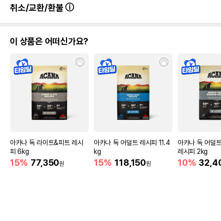
취소/교환/환불
이 상품은 어떠신가요?
아카나 독 라이트&피트 레시
아카나 독 어덜트 레시피 11.4
아카나 독 어덜
피 6kg
kg
레시피 2kg
15%
77,350
15%
118,150
10%
32,4
원
원