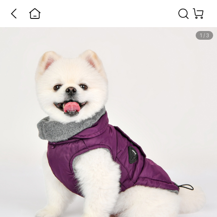
1
/
3