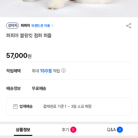
강아지
퍼피아
브랜드관 이동
퍼피아 블랑킷 점퍼 퍼플
57,000
원
적립혜택
최대
150점
적립
배송정보
무료배송
업체배송
결제완료 기준 1 ~ 3일 소요 예정
상품정보
후기
Q&A
0
0