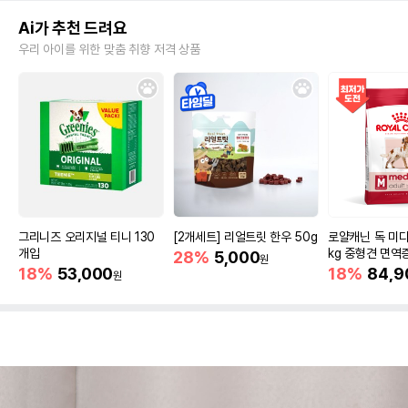
Ai가 추천 드려요
우리 아이를 위한 맞춤 취향 저격 상품
그리니즈 오리지널 티니 130
[2개세트] 리얼트릿 한우 50g
로얄캐닌 독 미디
개입
kg 중형견 면역
28%
5,000
원
18%
53,000
18%
84,9
원