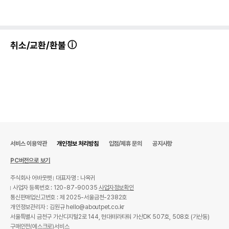
취소/교환/환불
서비스 이용약관
개인정보 처리방침
입점/제휴 문의
공지사항
PC버전으로 보기
주식회사 어바웃펫
대표자명 : 나옥귀
사업자 등록번호 : 120-87-90035
사업자정보확인
통신판매업신고번호 : 제 2025-서울금천-2382호
개인정보관리자 : 김원규 hello@aboutpet.co.kr
서울특별시 금천구 가산디지털2로 144, 현대테라타워 가산DK 507호, 508호 (가산동)
구매안전(에스크로)서비스