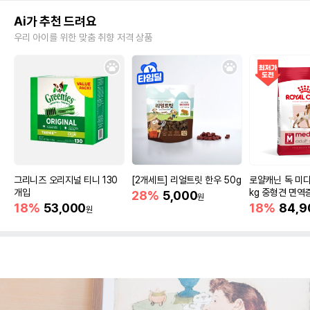
Ai가 추천 드려요
우리 아이를 위한 맞춤 취향 저격 상품
그리니즈 오리지널 티니 130
[2개세트] 리얼트릿 한우 50g
로얄캐닌 독 미디
개입
kg 중형견 면역
28%
5,000
원
18%
53,000
18%
84,9
원