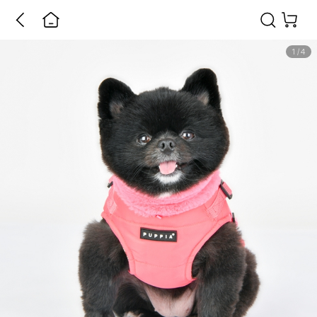
1
/
4