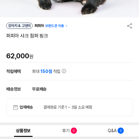
강아지 & 고양이
퍼피아
브랜드관 이동
퍼피아 샤크 점퍼 핑크
62,000
원
적립혜택
최대
150점
적립
배송정보
무료배송
업체배송
결제완료 기준 1 ~ 3일 소요 예정
상품정보
후기
Q&A
0
0