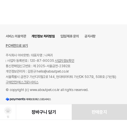
서비스 이용약관
개인정보 처리방침
입점/제휴 문의
공지사항
PC버전으로 보기
주식회사 어바웃펫
대표자명 : 나옥귀
사업자 등록번호 : 120-87-90035
사업자정보확인
통신판매업신고번호 : 제 2025-서울금천-2382호
개인정보관리자 : 김원규 hello@aboutpet.co.kr
서울특별시 금천구 가산디지털2로 144, 현대테라타워 가산DK 507호, 508호 (가산동)
구매안전(에스크로)서비스
© copyright (c) www.aboutpet.co.kr all rights reserved.
장바구니 담기
판매중지
찜