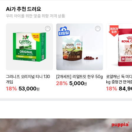
Ai가 추천 드려요
우리 아이를 위한 맞춤 취향 저격 상품
그리니즈 오리지널 티니 130
[2개세트] 리얼트릿 한우 50g
로얄캐닌 독 미디
개입
kg 중형견 면역
28%
5,000
원
18%
53,000
18%
84,9
원