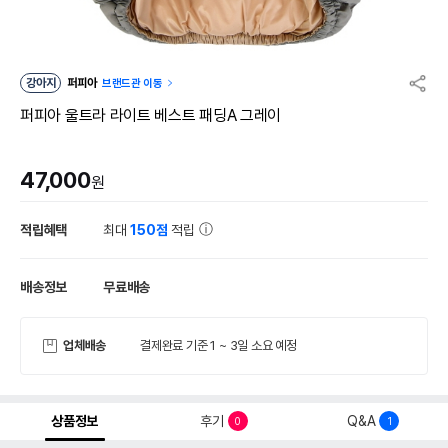
강아지
퍼피아
브랜드관 이동
퍼피아 울트라 라이트 베스트 패딩A 그레이
47,000
원
적립혜택
최대
150점
적립
배송정보
무료배송
업체배송
결제완료 기준 1 ~ 3일 소요 예정
상품정보
후기
Q&A
0
1