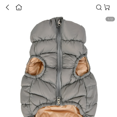
1
/
2