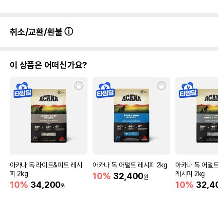
취소/교환/환불
이 상품은 어떠신가요?
아카나 독 라이트&피트 레시
아카나 독 어덜트 레시피 2kg
아카나 독 어덜
피 2kg
레시피 2kg
10%
32,400
원
10%
34,200
10%
32,4
원