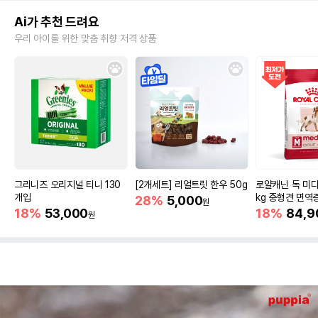
Ai가 추천 드려요
우리 아이를 위한 맞춤 취향 저격 상품
그리니즈 오리지널 티니 130
[2개세트] 리얼트릿 한우 50g
로얄캐닌 독 미디
개입
kg 중형견 면역
28%
5,000
원
18%
53,000
18%
84,9
원