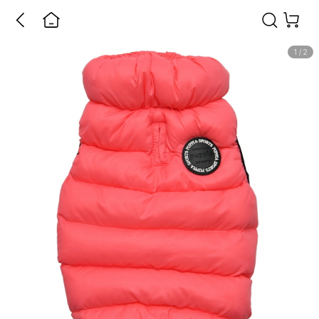
1
/
2