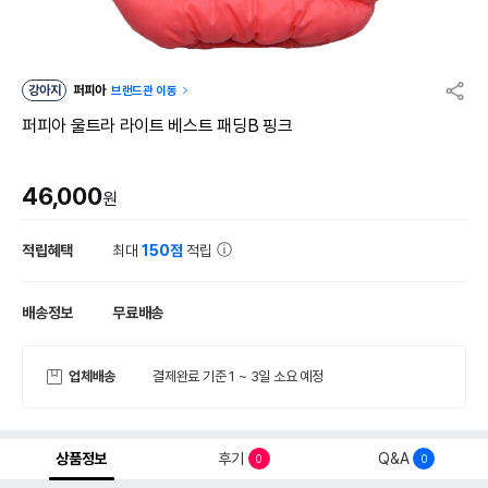
강아지
퍼피아
브랜드관 이동
퍼피아 울트라 라이트 베스트 패딩B 핑크
46,000
원
적립혜택
최대
150점
적립
배송정보
무료배송
업체배송
결제완료 기준 1 ~ 3일 소요 예정
상품정보
후기
Q&A
0
0