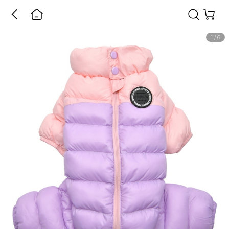
1
/
6