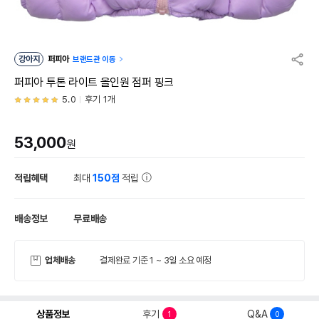
강아지
퍼피아
브랜드관 이동
퍼피아 투톤 라이트 올인원 점퍼 핑크
5.0
후기 1개
53,000
원
적립혜택
최대
150점
적립
배송정보
무료배송
업체배송
결제완료 기준 1 ~ 3일 소요 예정
상품정보
후기
Q&A
1
0