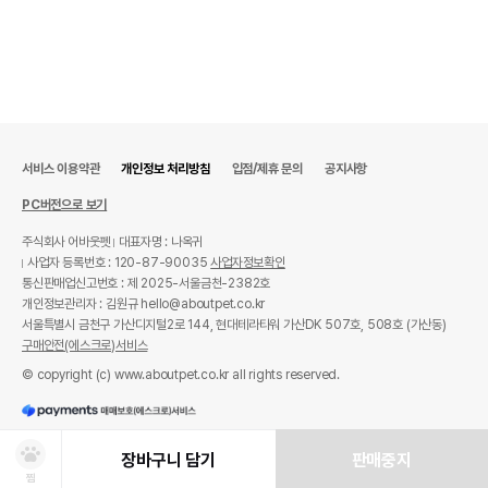
서비스 이용약관
개인정보 처리방침
입점/제휴 문의
공지사항
PC버전으로 보기
주식회사 어바웃펫
대표자명 : 나옥귀
사업자 등록번호 : 120-87-90035
사업자정보확인
통신판매업신고번호 : 제 2025-서울금천-2382호
개인정보관리자 : 김원규 hello@aboutpet.co.kr
서울특별시 금천구 가산디지털2로 144, 현대테라타워 가산DK 507호, 508호 (가산동)
구매안전(에스크로)서비스
© copyright (c) www.aboutpet.co.kr all rights reserved.
장바구니 담기
판매중지
찜