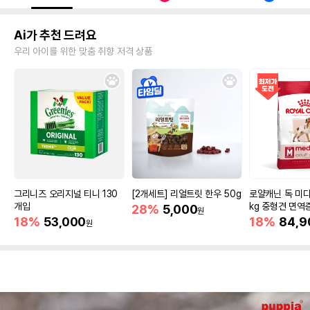
Ai가 추천 드려요
우리 아이를 위한 맞춤 취향 저격 상품
그리니즈 오리지널 티니 130
[2개세트] 리얼트릿 한우 50g
로얄캐닌 독 미디
개입
kg 중형견 면역
28%
5,000
원
18%
53,000
18%
84,9
원