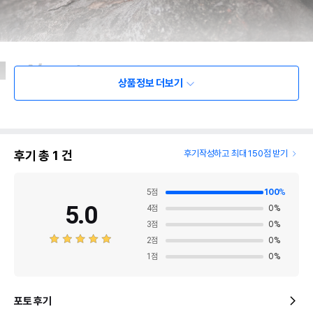
상품정보 더보기
후기 총
1
건
후기작성하고 최대 150점 받기
5
점
100
%
5.0
4
점
0
%
3
점
0
%
2
점
0
%
1
점
0
%
포토 후기