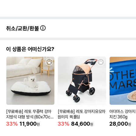
취소/교환/환불
이 상품은 어떠신가요?
[무료배송] 레토 무중력 강아
[무료배송] 레토 강아지유모차
아더마스 강아지
지방석 대형 방석 (80x70c
원터치 퀵폴딩
치킨 360g
m)
33%
11,900
33%
84,600
28,000
원
원
원