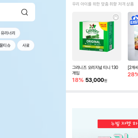
우리 아이를 위한 맞춤 취향 저격 상품
 유리너리
물티슈
사료
그리니즈 오리지널 티니 130
[2개
개입
28
18%
53,000
원