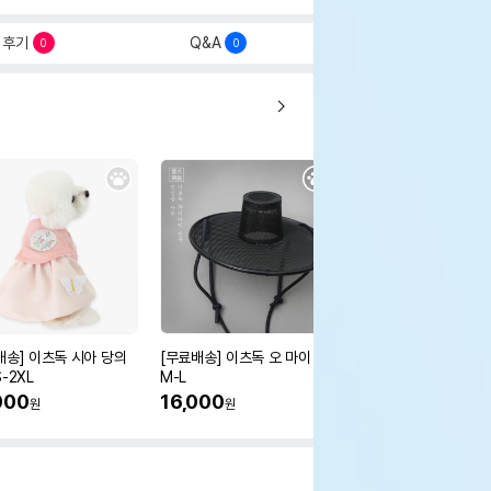
후기
Q&A
0
0
배송] 이츠독 시아 당의
[무료배송] 이츠독 오 마이 갓
[무료배송] 이츠독 몽뚜
-2XL
M-L
즈 아노락 점퍼
000
16,000
38,000
원
원
원