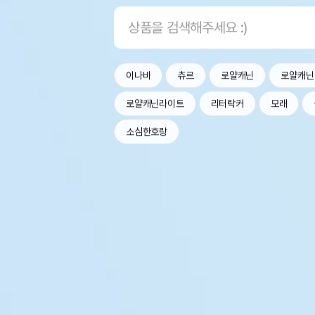
이나바
츄르
로얄캐닌
로얄캐닌
로얄캐닌라이트
리터락커
모래
소심한호랑