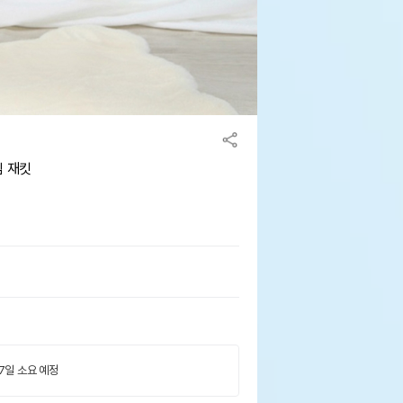
빔 재킷
 7일 소요 예정