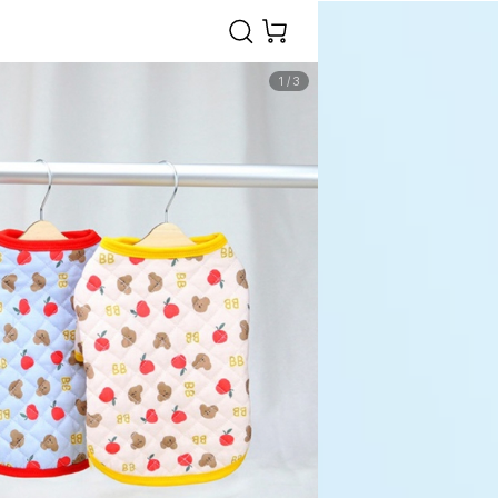
1
/
3