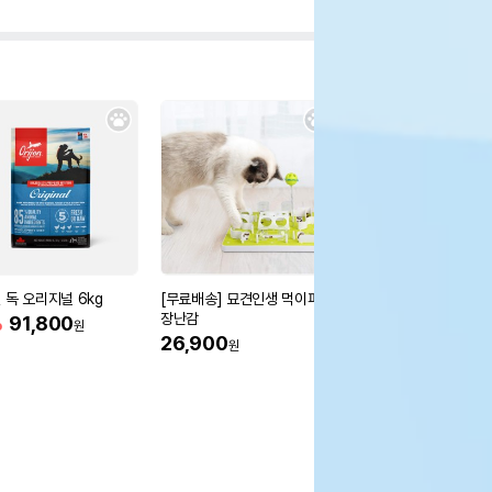
 독 오리지널 6kg
[무료배송] 묘견인생 먹이퍼즐
KONG 콩 클래식 장난
장난감
%
91,800
40%
8,100
원
원
26,900
원