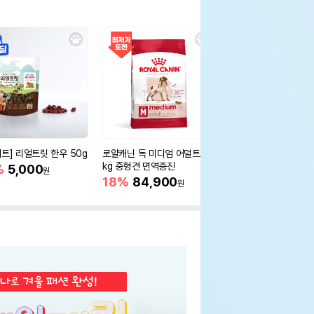
세트] 리얼트릿 한우 50g
로얄캐닌 독 미디엄 어덜트 10
오리젠 독 스몰브리드 4
kg 중형견 면역증진
%
5,000
15%
75,400
원
원
18%
84,900
원