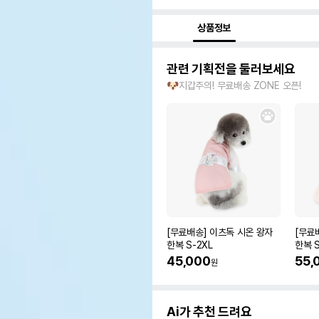
상품정보
관련 기획전을 둘러보세요
🐶지갑주의! 무료배송 ZONE 오픈!
[무료배송] 이츠독 시온 왕자
[무료
한복 S-2XL
한복 S
45,000
55,
원
Ai가 추천 드려요