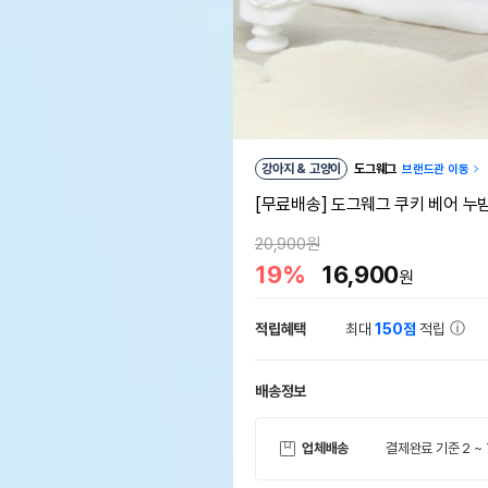
강아지 & 고양이
도그웨그
브랜드관 이동
[무료배송] 도그웨그 쿠키 베어 누
20,900원
19%
16,900
원
적립혜택
최대
150점
적립
배송정보
업체배송
결제완료 기준 2 ~