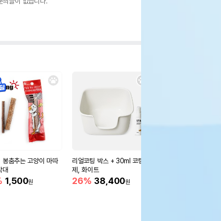
문의글이 없습니다.
 봉춤추는 고양이 마따
리얼코팅 박스 + 30ml 코팅
펫띵 냥설록 캣닢 장난
막대
제, 화이트
68%
4,000
원
%
1,500
26%
38,400
원
원