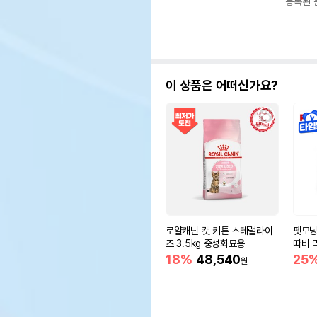
등록된 
이 상품은 어떠신가요?
로얄캐닌 캣 키튼 스테럴라이
펫모닝
즈 3.5kg 중성화묘용
따비 
18%
48,540
25
원