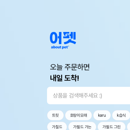
오늘 주문하면
내일 도착!
트릿
호랑이모래
karu
k습식
가칠드
가필드 가는
가필드 그린