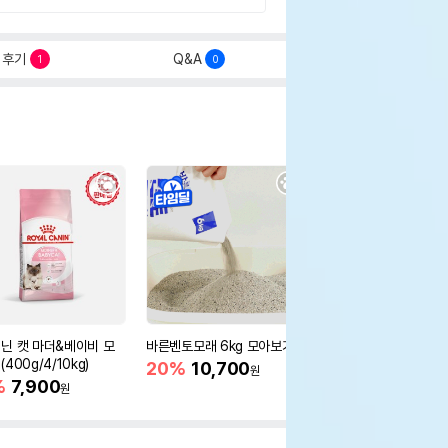
후기
Q&A
1
0
닌 캣 마더&베이비 모
바른벤토모래 6kg 모아보기
로얄캐닌 캣 인도어 4k
400g/4/10kg)
새 감소
20%
10,700
원
%
7,900
16%
55,000
원
원