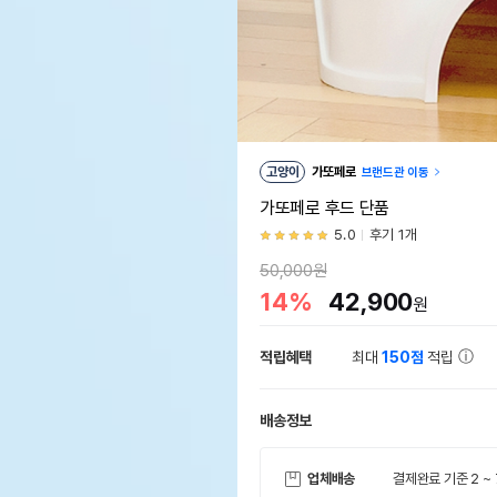
고양이
가또페로
브랜드관 이동
가또페로 후드 단품
5.0
후기 1개
50,000원
14%
42,900
원
적립혜택
최대
150점
적립
배송정보
업체배송
결제완료 기준 2 ~