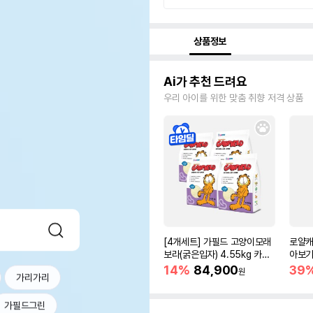
상품정보
Ai가 추천 드려요
우리 아이를 위한 맞춤 취향 저격 상품
[4개세트] 가필드 고양이모래
로얄캐
보라(굵은입자) 4.55kg 카사
아보기(
바모래
14%
84,900
39
원
가리가리
가필드그린