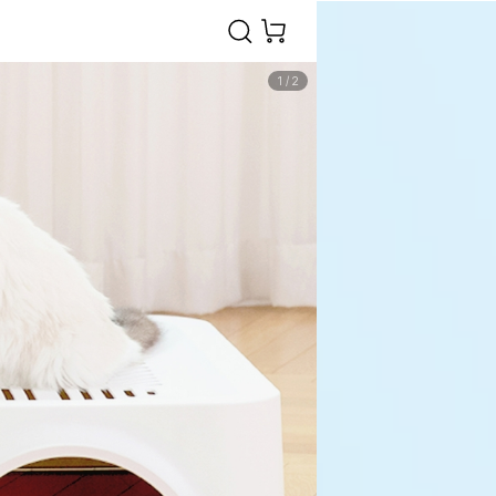
1
/
2