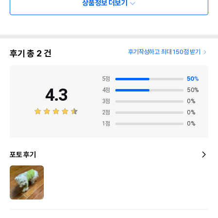
상품정보 더보기
후기 총
2
건
후기작성하고 최대 150점 받기
5
점
50
%
4.3
4
점
50
%
3
점
0
%
2
점
0
%
1
점
0
%
포토 후기