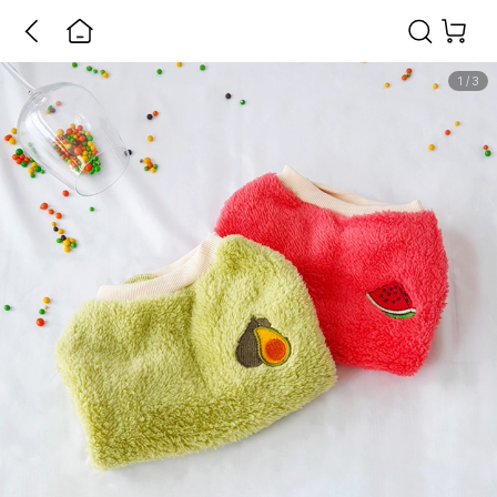
1
/
3