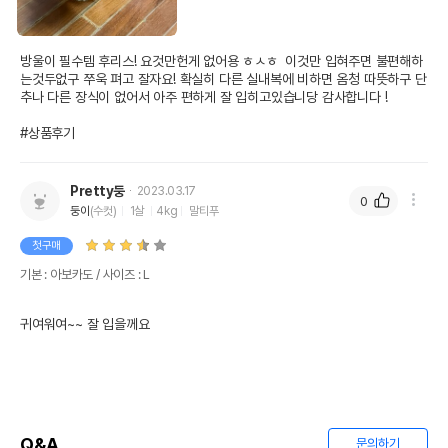
방울이 필수템 후리스! 요것만헌게 없어용 ㅎㅅㅎ  이것만 입혀주면 불편해하
는것두없구 쭈욱 펴고 잘자요! 확실히 다른 실내복에 비하면 옴청 따뜻하구 단
추나 다른 장식이 없어서 아주 편하게 잘 입히고있습니당 감사합니다 !

#상품후기
Pretty둥
2023.03.17
0
둥이
(수컷)
1살
4kg
말티푸
첫구매
기본 : 아보카도 / 사이즈 : L
귀여워여~~ 잘 입을께요
Q&A
문의하기