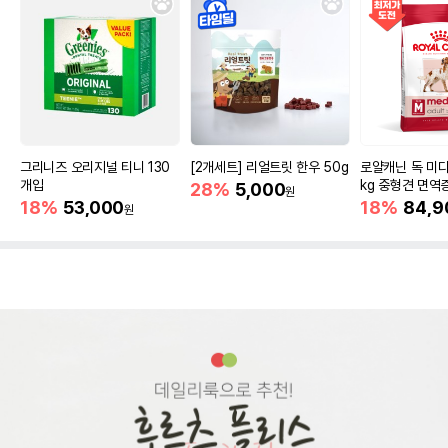
그리니즈 오리지널 티니 130
[2개세트] 리얼트릿 한우 50g
로얄캐닌 독 미디
개입
kg 중형견 면역
28%
5,000
원
18%
53,000
18%
84,9
원