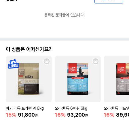
등록된 문의글이 없습니다.
이 상품은 어떠신가요?
아카나 독 프리런 덕 6kg
오리젠 독 6피쉬 6kg
오리젠 독 피트앤
15%
91,800
16%
93,200
16%
89,9
원
원