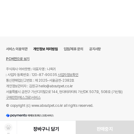
서비스 이용약관
개인정보 처리방침
입점/제휴 문의
공지사항
PC버전으로 보기
주식회사 어바웃펫
대표자명 : 나옥귀
사업자 등록번호 : 120-87-90035
사업자정보확인
통신판매업신고번호 : 제 2025-서울금천-2382호
개인정보관리자 : 김원규 hello@aboutpet.co.kr
서울특별시 금천구 가산디지털2로 144, 현대테라타워 가산DK 507호, 508호 (가산동)
구매안전(에스크로)서비스
© copyright (c) www.aboutpet.co.kr all rights reserved.
장바구니 담기
판매중지
찜