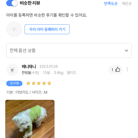
비슷한 리뷰
만족도순
최신순
아이를 등록하면 비슷한 후기를 확인할 수 있어요.
우리 아이 등록하러 가기
째니채니
2023.01.26
1
한방울
(수컷)
13살
3.4kg
말티즈
첫구매
기본 : 아보카도 / 사이즈 : M