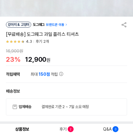
강아지 & 고양이
도그웨그
브랜드관 이동
[무료배송] 도그웨그 과일 플리스 티셔츠
4.3
후기 2개
16,900원
23%
12,900
원
적립혜택
최대
150점
적립
배송정보
업체배송
결제완료 기준 2 ~ 7일 소요 예정
상품정보
후기
Q&A
2
0