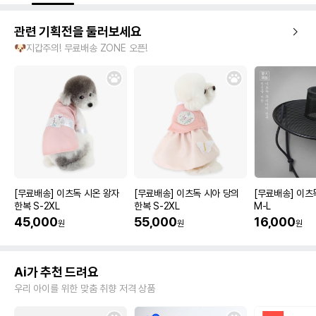
관련 기획전을 둘러보세요
🐶지갑주의! 무료배송 ZONE 오픈!
[무료배송] 이츠독 시온 왕자
[무료배송] 이츠독 시아 당의
[무료배송] 이츠
한복 S-2XL
한복 S-2XL
M-L
45,000
55,000
16,000
원
원
원
Ai가 추천 드려요
우리 아이를 위한 맞춤 취향 저격 상품