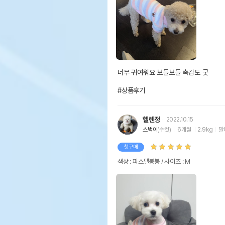
너무 귀여워요 보들보들 촉감도 굿

#상품후기
헬렌정
2022.10.15
스벅이
(수컷)
6개월
2.9kg
말
첫구매
색상 : 파스텔봉봉 / 사이즈 : M