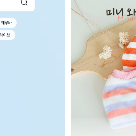
웨루바
라이브