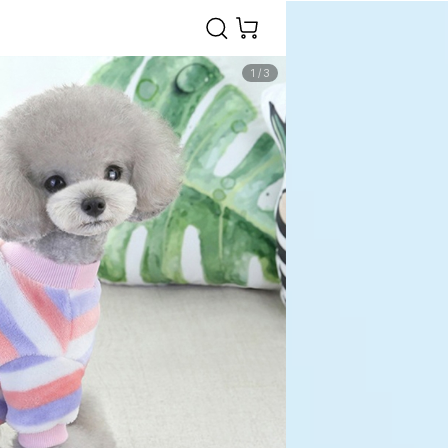
1
/
3