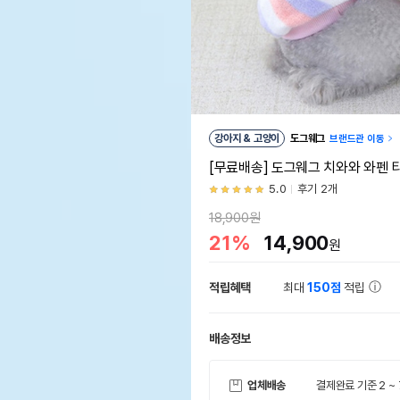
강아지 & 고양이
도그웨그
브랜드관 이동
[무료배송] 도그웨그 치와와 와펜 
5.0
후기 2개
18,900원
21%
14,900
원
적립혜택
최대
150점
적립
배송정보
업체배송
결제완료 기준 2 ~