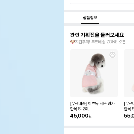
상품정보
관련 기획전을 둘러보세요
🐶지갑주의! 무료배송 ZONE 오픈!
[무료배송] 이츠독 시온 왕자
[무료
한복 S-2XL
한복 S
45,000
55,
원