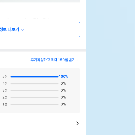
정보 더보기
후기작성하고 최대 150점 받기
5
점
100
%
4
점
0
%
3
점
0
%
2
점
0
%
1
점
0
%