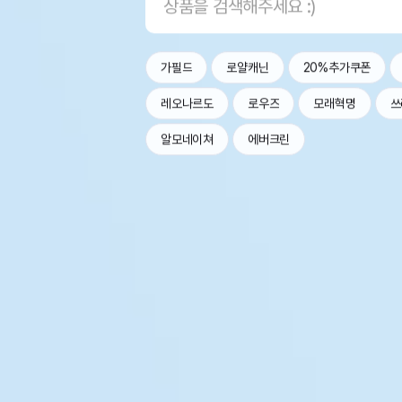
가필드
로얄캐닌
20%추가쿠폰
레오나르도
로우즈
모래혁명
쓰
알모네이쳐
에버크린