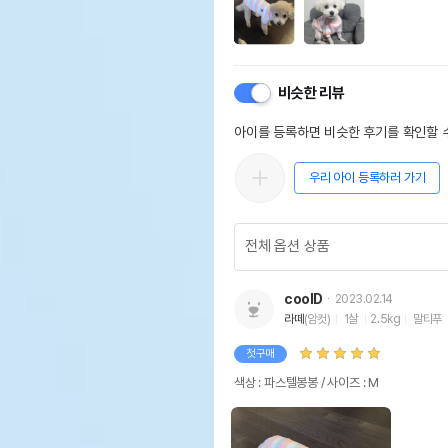
비슷한 리뷰
아이를 등록하면 비슷한 후기를 확인할 수
우리 아이 등록하러 가기
coolD
2023.02.14
라떼
(암컷)
1살
2.5kg
말티푸
첫구매
색상 : 파스텔봉봉 / 사이즈 : M