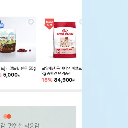
세트] 리얼트릿 한우 50g
로얄캐닌 독 미디엄 어덜트 10
오리젠 독 스몰브리드 4
kg 중형견 면역증진
%
5,000
15%
75,400
원
원
18%
84,900
원