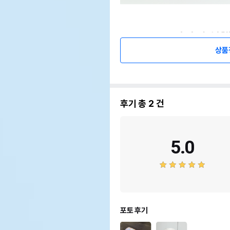
상품
후기 총
2
건
5.0
포토 후기