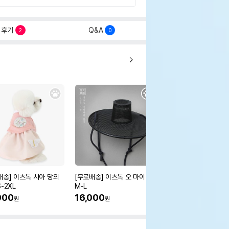
후기
Q&A
2
0
배송] 이츠독 시아 당의
[무료배송] 이츠독 오 마이 갓
[무료배송] 이츠독 몽뚜
-2XL
M-L
즈 아노락 점퍼
000
16,000
38,000
원
원
원