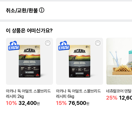
취소/교환/환불
이 상품은 어떠신가요?
아카나 독 어덜트 스몰브리드
아카나 독 어덜트 스몰브리드
네츄럴코어 덴탈
레시피 2kg
레시피 6kg
25%
12,6
10%
32,400
15%
76,500
원
원