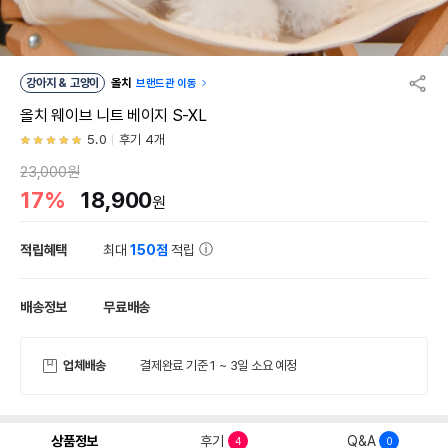
강아지 & 고양이
올치
브랜드관 이동
올치 웨이브 니트 베이지 S-XL
5.0
후기 4개
23,000원
17%
18,900
원
적립혜택
최대
150점
적립
배송정보
무료배송
업체배송
결제완료 기준 1 ~ 3일 소요 예정
상품정보
후기
Q&A
4
0