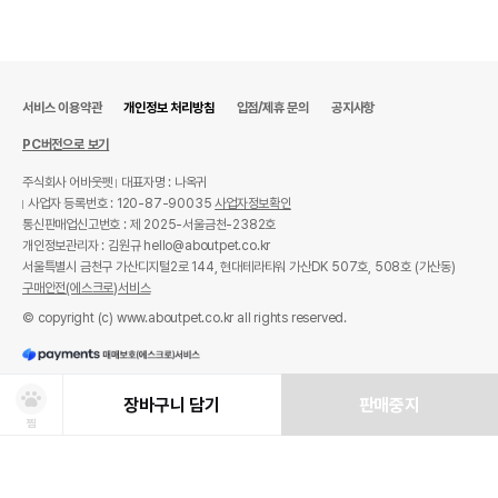
서비스 이용약관
개인정보 처리방침
입점/제휴 문의
공지사항
PC버전으로 보기
주식회사 어바웃펫
대표자명 : 나옥귀
사업자 등록번호 : 120-87-90035
사업자정보확인
통신판매업신고번호 : 제 2025-서울금천-2382호
개인정보관리자 : 김원규 hello@aboutpet.co.kr
서울특별시 금천구 가산디지털2로 144, 현대테라타워 가산DK 507호, 508호 (가산동)
구매안전(에스크로)서비스
© copyright (c) www.aboutpet.co.kr all rights reserved.
장바구니 담기
판매중지
찜
상품선택
처방사료 주문 시 확인해주세요!
쿠폰보기
적립혜택
취소/ 교환/ 환불
유통기한 임박 상품
최저가 도전 상품
AI검색
AI검색