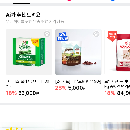
Ai가 추천 드려요
우리 아이를 위한 맞춤 취향 저격 상품
그리니즈 오리지널 티니 130
[2개세트] 리얼트릿 한우 50g
로얄캐닌 독 미디
개입
kg 중형견 면역
28%
5,000
원
18%
53,000
18%
84,9
원