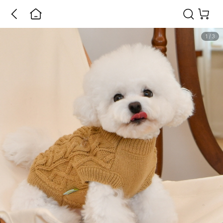
1
/
3