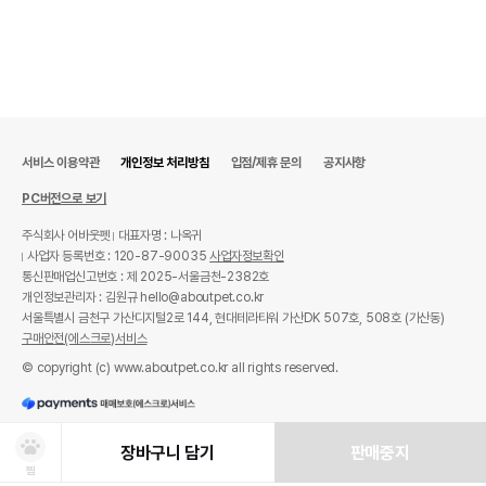
서비스 이용약관
개인정보 처리방침
입점/제휴 문의
공지사항
PC버전으로 보기
주식회사 어바웃펫
대표자명 : 나옥귀
사업자 등록번호 : 120-87-90035
사업자정보확인
통신판매업신고번호 : 제 2025-서울금천-2382호
개인정보관리자 : 김원규 hello@aboutpet.co.kr
서울특별시 금천구 가산디지털2로 144, 현대테라타워 가산DK 507호, 508호 (가산동)
구매안전(에스크로)서비스
© copyright (c) www.aboutpet.co.kr all rights reserved.
장바구니 담기
판매중지
찜