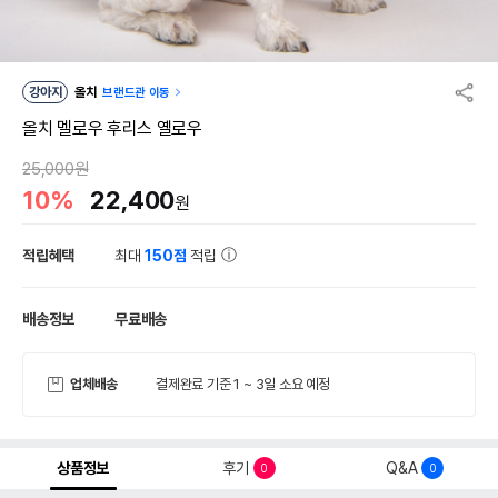
강아지
올치
브랜드관 이동
올치 멜로우 후리스 옐로우
25,000원
10%
22,400
원
적립혜택
최대
150점
적립
배송정보
무료배송
업체배송
결제완료 기준 1 ~ 3일 소요 예정
상품정보
후기
Q&A
0
0