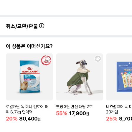
취소/교환/환불
이 상품은 어떠신가요?
로얄캐닌 독 미니 인도어 퍼
펫띵 3단 변신 패딩 2호
네츄럴코어 독 
피 8.7kg 면역력
20개입
55%
17,900
원
20%
80,400
25%
9,70
원