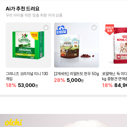
Ai가 추천 드려요
우리 아이를 위한 맞춤 취향 저격 상품
그리니즈 오리지널 티니 130
[2개세트] 리얼트릿 한우 50g
로얄캐닌 독 미디
개입
kg 중형견 면역
28%
5,000
원
18%
53,000
18%
84,9
원