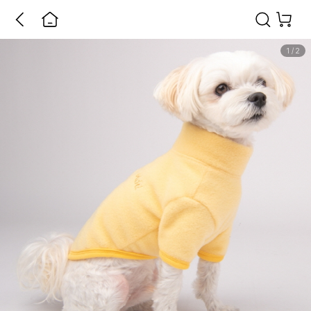
1
/
2