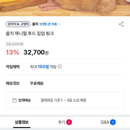
강아지 & 고양이
올치
브랜드관 이동
올치 애니멀 후드 집업 핑크
38,000원
13%
32,700
원
적립혜택
최대
150점
적립
배송정보
무료배송
업체배송
결제완료 기준 1 ~ 3일 소요 예정
상품정보
후기
Q&A
0
0