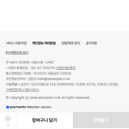
서비스 이용약관
개인정보 처리방침
입점/제휴 문의
공지사항
PC버전으로 보기
주식회사 어바웃펫
대표자명 : 나옥귀
사업자 등록번호 : 120-87-90035
사업자정보확인
통신판매업신고번호 : 제 2025-서울금천-2382호
개인정보관리자 : 김원규 hello@aboutpet.co.kr
서울특별시 금천구 가산디지털2로 144, 현대테라타워 가산DK 507호, 508호 (가산동)
구매안전(에스크로)서비스
© copyright (c) www.aboutpet.co.kr all rights reserved.
장바구니 담기
판매중지
찜