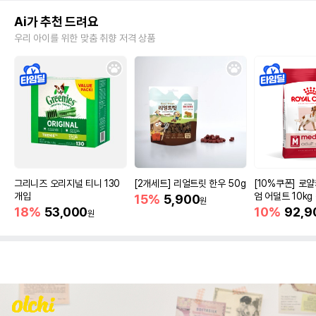
Ai가 추천 드려요
우리 아이를 위한 맞춤 취향 저격 상품
그리니즈 오리지널 티니 130
[2개세트] 리얼트릿 한우 50g
[10%쿠폰] 로
개입
엄 어덜트 10kg
15%
5,900
원
증진
18%
53,000
10%
92,9
원