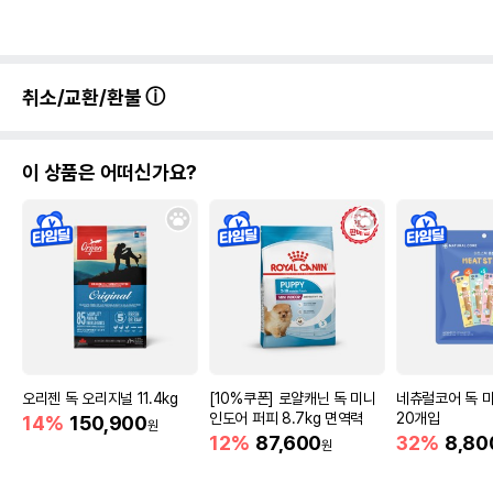
취소/교환/환불
이 상품은 어떠신가요?
오리젠 독 오리지널 11.4kg
[10%쿠폰] 로얄캐닌 독 미니
네츄럴코어 독 
인도어 퍼피 8.7kg 면역력
20개입
14%
150,900
원
12%
87,600
32%
8,80
원