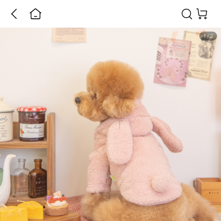
1
/
2